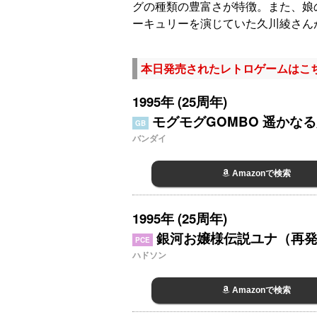
グの種類の豊富さが特徴。また、娘
ーキュリーを演じていた久川綾さん
本日発売されたレトロゲームはこ
1995年 (25周年)
モグモグGOMBO 遥かな
GB
バンダイ
Amazonで検索
1995年 (25周年)
銀河お嬢様伝説ユナ（再
PCE
ハドソン
Amazonで検索