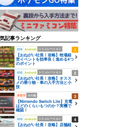
気記事ランキング
シミュレーション
1
iOS
Android
【おねがい社長！攻略】牧場経
営イベントを効率良く進める4つ
のポイント
シミュレーション
2
iOS
Android
【おねがい社長！攻略】オスス
メの乗り物・車の入手方法と小
技
家庭用
その他
3
【Nintendo Switch Lite】充電
はどのくらいもつのか？実機で
確認！
シミュレーション
4
iOS
Android
【おねがい社長！攻略】店舗経