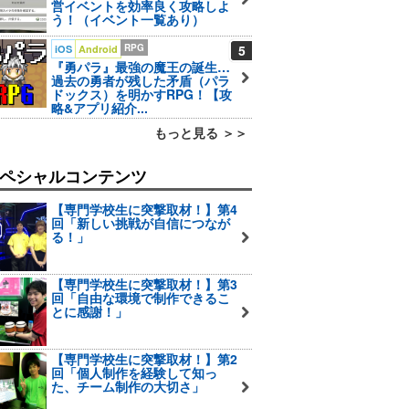
営イベントを効率良く攻略しよ
う！（イベント一覧あり）
RPG
5
iOS
Android
『勇パラ』最強の魔王の誕生…
過去の勇者が残した矛盾（パラ
ドックス）を明かすRPG！【攻
略&アプリ紹介...
もっと見る ＞＞
ペシャルコンテンツ
【専門学校生に突撃取材！】第4
回「新しい挑戦が自信につなが
る！」
【専門学校生に突撃取材！】第3
回「自由な環境で制作できるこ
とに感謝！」
【専門学校生に突撃取材！】第2
回「個人制作を経験して知っ
た、チーム制作の大切さ」