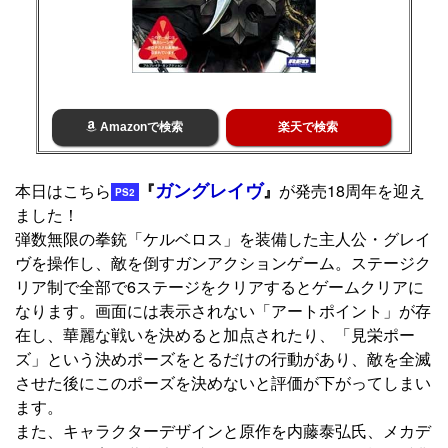
Amazonで検索
楽天で検索
ガングレイヴ
本日はこちら
『
』
が発売18周年を迎え
PS2
ました！
弾数無限の拳銃「ケルベロス」を装備した主人公・グレイ
ヴを操作し、敵を倒すガンアクションゲーム。ステージク
リア制で全部で6ステージをクリアするとゲームクリアに
なります。画面には表示されない「アートポイント」が存
在し、華麗な戦いを決めると加点されたり、「見栄ポー
ズ」という決めポーズをとるだけの行動があり、敵を全滅
させた後にこのポーズを決めないと評価が下がってしまい
ます。
また、キャラクターデザインと原作を内藤泰弘氏、メカデ