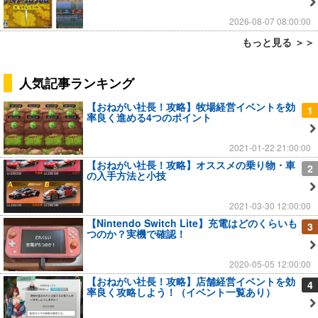
2026-08-07 08:00:00
もっと見る ＞＞
人気記事ランキング
【おねがい社長！攻略】牧場経営イベントを効
1
率良く進める4つのポイント
2021-01-22 21:00:00
【おねがい社長！攻略】オススメの乗り物・車
2
の入手方法と小技
2021-03-30 12:00:00
【Nintendo Switch Lite】充電はどのくらいも
3
つのか？実機で確認！
2020-05-05 12:00:00
【おねがい社長！攻略】店舗経営イベントを効
4
率良く攻略しよう！（イベント一覧あり）