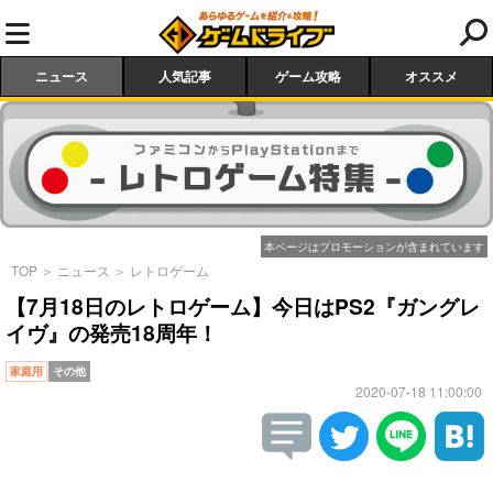
ニュース
人気記事
ゲーム攻略
オススメ
本ページはプロモーションが含まれています
TOP
＞
ニュース
＞
レトロゲーム
【7月18日のレトロゲーム】今日はPS2『ガングレ
イヴ』の発売18周年！
家庭用
その他
2020-07-18 11:00:00