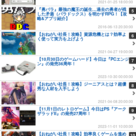
2021-01-25 18:00:00
『勇パラ』最強の魔王の誕生…過去の勇者が残
5
した矛盾（パラドックス）を明かすRPG！【攻
略&アプリ紹介】
2016-06-13 20:30:00
【おねがい社長！攻略】資源危機とは？効率よ
6
く使って実力を上げよう
2021-04-27 19:00:00
【10月30日のゲームハード】今日は『PCエンジ
7
ン』の発売36周年！
2023-10-30 00:00:00
【おねがい社長！攻略】ジーニアスとは？超優
8
秀な人材を入手しよう
2021-04-08 20:00:00
【11月1日のレトロゲーム】今日はPS『アーク
9
ザラッドII』の発売27周年！
2023-11-01 10:00:00
【おねがい社長！攻略】効率良くゲームを進め
10