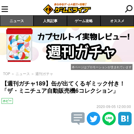
ニュース
人気記事
ゲーム攻略
オススメ
本ページはプロモーションが含まれています
TOP
＞
ニュース
＞
週刊ガチャ
【週刊ガチャ189】缶が出てくるギミック付き！
「ザ・ミニチュア自動販売機6コレクション」
ホビー
2020-09-05 12:00:00