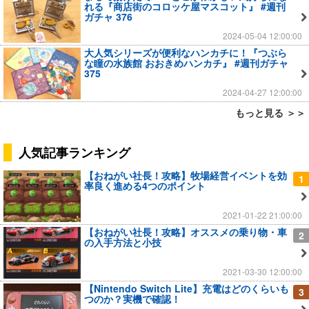
れる『商店街のコロッケ屋マスコット』 #週刊
ガチャ 376
2024-05-04 12:00:00
大人気シリーズが便利なハンカチに！『つぶら
な瞳の水族館 おおきめハンカチ』 #週刊ガチャ
375
2024-04-27 12:00:00
もっと見る ＞＞
人気記事ランキング
【おねがい社長！攻略】牧場経営イベントを効
1
率良く進める4つのポイント
2021-01-22 21:00:00
【おねがい社長！攻略】オススメの乗り物・車
2
の入手方法と小技
2021-03-30 12:00:00
【Nintendo Switch Lite】充電はどのくらいも
3
つのか？実機で確認！