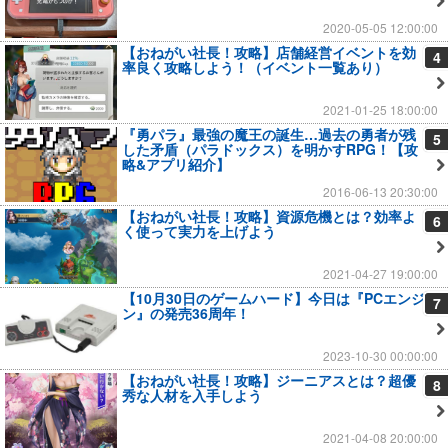
2020-05-05 12:00:00
【おねがい社長！攻略】店舗経営イベントを効
4
率良く攻略しよう！（イベント一覧あり）
2021-01-25 18:00:00
『勇パラ』最強の魔王の誕生…過去の勇者が残
5
した矛盾（パラドックス）を明かすRPG！【攻
略&アプリ紹介】
2016-06-13 20:30:00
【おねがい社長！攻略】資源危機とは？効率よ
6
く使って実力を上げよう
2021-04-27 19:00:00
【10月30日のゲームハード】今日は『PCエンジ
7
ン』の発売36周年！
2023-10-30 00:00:00
【おねがい社長！攻略】ジーニアスとは？超優
8
秀な人材を入手しよう
2021-04-08 20:00:00