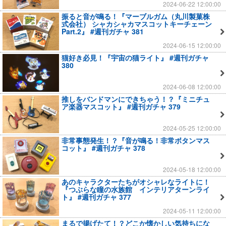
2024-06-22 12:00:00
振ると音が鳴る！『マーブルガム（丸川製菓株
式会社） シャカシャカマスコットキーチェーン
Part.2』 #週刊ガチャ 381
2024-06-15 12:00:00
猫好き必見！『宇宙の猫ライト』 #週刊ガチャ
380
2024-06-08 12:00:00
推しをバンドマンにできちゃう！？『ミニチュ
ア楽器マスコット』 #週刊ガチャ 379
2024-05-25 12:00:00
非常事態発生！？『音が鳴る！非常ボタンマス
コット』 #週刊ガチャ 378
2024-05-18 12:00:00
あのキャラクターたちがオシャレなライトに！
『つぶらな瞳の水族館 インテリアターンライ
ト』 #週刊ガチャ 377
2024-05-11 12:00:00
まるで揚げたて！？どこか懐かしい気持ちにな