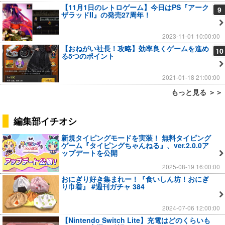
【11月1日のレトロゲーム】今日はPS『アーク
9
ザラッドII』の発売27周年！
2023-11-01 10:00:00
【おねがい社長！攻略】効率良くゲームを進め
10
る5つのポイント
2021-01-18 21:00:00
もっと見る ＞＞
編集部イチオシ
新規タイピングモードを実装！ 無料タイピング
ゲーム『タイピングちゃんねる』、ver.2.0.0ア
ップデートを公開
2025-08-19 16:00:00
おにぎり好き集まれー！『食いしん坊！おにぎ
り巾着』 #週刊ガチャ 384
2024-07-06 12:00:00
【Nintendo Switch Lite】充電はどのくらいも