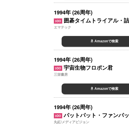
1994年 (26周年)
囲碁タイムトライアル・詰
3DO
エマテック
Amazonで検索
1994年 (26周年)
宇宙生物フロポン君
3DO
三栄書房
Amazonで検索
1994年 (26周年)
パットパット・ファンパ
3DO
丸紅/メディアビジョン