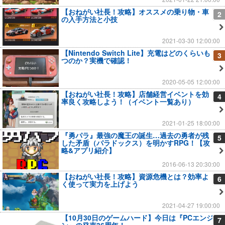
【おねがい社長！攻略】オススメの乗り物・車
2
の入手方法と小技
2021-03-30 12:00:00
【Nintendo Switch Lite】充電はどのくらいも
3
つのか？実機で確認！
2020-05-05 12:00:00
【おねがい社長！攻略】店舗経営イベントを効
4
率良く攻略しよう！（イベント一覧あり）
2021-01-25 18:00:00
『勇パラ』最強の魔王の誕生…過去の勇者が残
5
した矛盾（パラドックス）を明かすRPG！【攻
略&アプリ紹介】
2016-06-13 20:30:00
【おねがい社長！攻略】資源危機とは？効率よ
6
く使って実力を上げよう
2021-04-27 19:00:00
【10月30日のゲームハード】今日は『PCエンジ
7