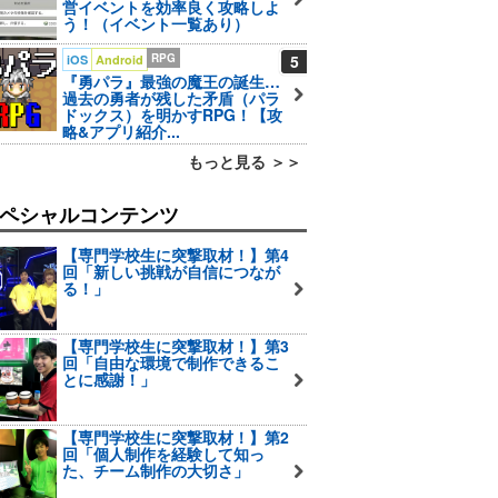
営イベントを効率良く攻略しよ
う！（イベント一覧あり）
RPG
5
iOS
Android
『勇パラ』最強の魔王の誕生…
過去の勇者が残した矛盾（パラ
ドックス）を明かすRPG！【攻
略&アプリ紹介...
もっと見る ＞＞
ペシャルコンテンツ
【専門学校生に突撃取材！】第4
回「新しい挑戦が自信につなが
る！」
【専門学校生に突撃取材！】第3
回「自由な環境で制作できるこ
とに感謝！」
【専門学校生に突撃取材！】第2
回「個人制作を経験して知っ
た、チーム制作の大切さ」