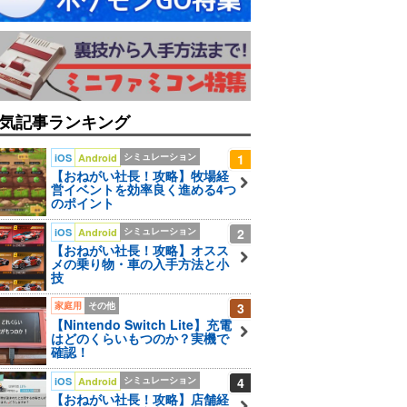
気記事ランキング
シミュレーション
1
iOS
Android
【おねがい社長！攻略】牧場経
営イベントを効率良く進める4つ
のポイント
シミュレーション
2
iOS
Android
【おねがい社長！攻略】オスス
メの乗り物・車の入手方法と小
技
家庭用
その他
3
【Nintendo Switch Lite】充電
はどのくらいもつのか？実機で
確認！
シミュレーション
4
iOS
Android
【おねがい社長！攻略】店舗経