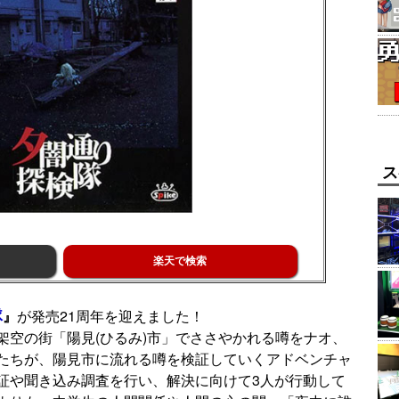
ス
楽天で検索
隊
』
が発売21周年を迎えました！
架空の街「陽見(ひるみ)市」でささやかれる噂をナオ、
たちが、陽見市に流れる噂を検証していくアドベンチャ
証や聞き込み調査を行い、解決に向けて3人が行動して