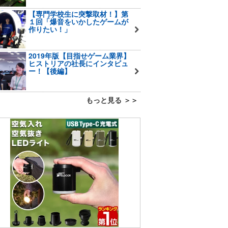
【専門学校生に突撃取材！】第
１回「爆音をいかしたゲームが
作りたい！」
2019年版【目指せゲーム業界】
ヒストリアの社長にインタビュ
ー！【後編】
もっと見る ＞＞