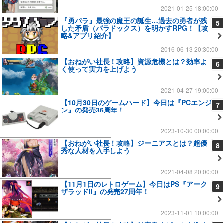
2021-01-25 18:00:00
『勇パラ』最強の魔王の誕生…過去の勇者が残
5
した矛盾（パラドックス）を明かすRPG！【攻
略&アプリ紹介】
2016-06-13 20:30:00
【おねがい社長！攻略】資源危機とは？効率よ
6
く使って実力を上げよう
2021-04-27 19:00:00
【10月30日のゲームハード】今日は『PCエンジ
7
ン』の発売36周年！
2023-10-30 00:00:00
【おねがい社長！攻略】ジーニアスとは？超優
8
秀な人材を入手しよう
2021-04-08 20:00:00
【11月1日のレトロゲーム】今日はPS『アーク
9
ザラッドII』の発売27周年！
2023-11-01 10:00:00