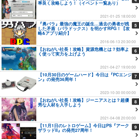
率良く攻略しよう！（イベント一覧あり）
2021-01-25 18:00:00
『勇パラ』最強の魔王の誕生…過去の勇者が残
5
した矛盾（パラドックス）を明かすRPG！【攻
略&アプリ紹介】
2016-06-13 20:30:00
【おねがい社長！攻略】資源危機とは？効率よ
6
く使って実力を上げよう
2021-04-27 19:00:00
【10月30日のゲームハード】今日は『PCエンジ
7
ン』の発売36周年！
2023-10-30 00:00:00
【おねがい社長！攻略】ジーニアスとは？超優
8
秀な人材を入手しよう
2021-04-08 20:00:00
【11月1日のレトロゲーム】今日はPS『アーク
9
ザラッドII』の発売27周年！