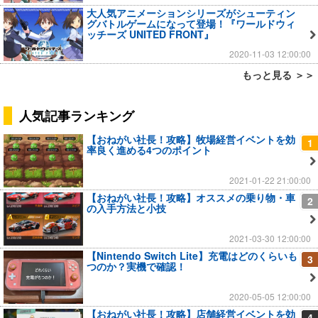
大人気アニメーションシリーズがシューティン
グバトルゲームになって登場！『ワールドウィ
ッチーズ UNITED FRONT』
2020-11-03 12:00:00
もっと見る ＞＞
人気記事ランキング
【おねがい社長！攻略】牧場経営イベントを効
1
率良く進める4つのポイント
2021-01-22 21:00:00
【おねがい社長！攻略】オススメの乗り物・車
2
の入手方法と小技
2021-03-30 12:00:00
【Nintendo Switch Lite】充電はどのくらいも
3
つのか？実機で確認！
2020-05-05 12:00:00
【おねがい社長！攻略】店舗経営イベントを効
4