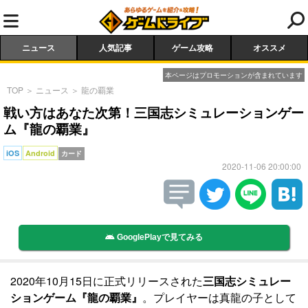
ニュース
人気記事
ゲーム攻略
オススメ
本ページはプロモーションが含まれています
TOP
＞
ニュース
＞
龍の覇業
戦い方はあなた次第！三国志シミュレーションゲー
ム『龍の覇業』
iOS
Android
カード
2020-11-06 20:00:00
GooglePlayで見てみる
2020年10月15日に正式リリースされた
三国志シミュレー
ションゲーム『龍の覇業』
。プレイヤーは真龍の子として