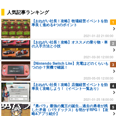
人気記事ランキング
【おねがい社長！攻略】牧場経営イベントを効
1
率良く進める4つのポイント
2021-01-22 21:00:00
【おねがい社長！攻略】オススメの乗り物・車
2
の入手方法と小技
2021-03-30 12:00:00
【Nintendo Switch Lite】充電はどのくらいも
3
つのか？実機で確認！
2020-05-05 12:00:00
【おねがい社長！攻略】店舗経営イベントを効
4
率良く攻略しよう！（イベント一覧あり）
2021-01-25 18:00:00
『勇パラ』最強の魔王の誕生…過去の勇者が残
5
した矛盾（パラドックス）を明かすRPG！【攻
略&アプリ紹介】