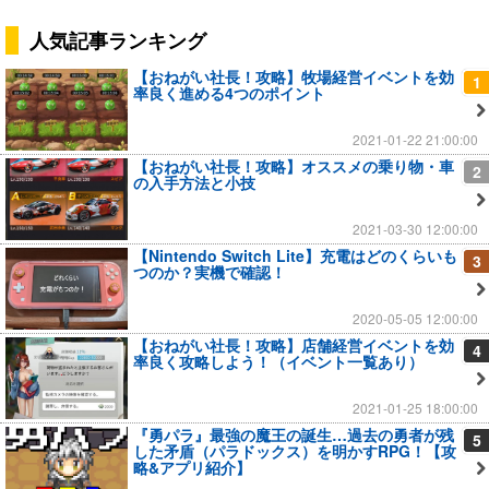
人気記事ランキング
【おねがい社長！攻略】牧場経営イベントを効
1
率良く進める4つのポイント
2021-01-22 21:00:00
【おねがい社長！攻略】オススメの乗り物・車
2
の入手方法と小技
2021-03-30 12:00:00
【Nintendo Switch Lite】充電はどのくらいも
3
つのか？実機で確認！
2020-05-05 12:00:00
【おねがい社長！攻略】店舗経営イベントを効
4
率良く攻略しよう！（イベント一覧あり）
2021-01-25 18:00:00
『勇パラ』最強の魔王の誕生…過去の勇者が残
5
した矛盾（パラドックス）を明かすRPG！【攻
略&アプリ紹介】