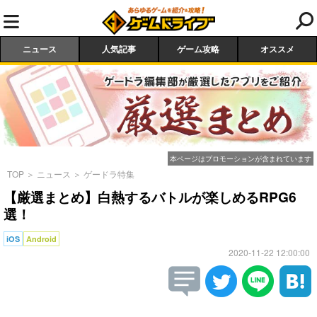
ニュース
人気記事
ゲーム攻略
オススメ
本ページはプロモーションが含まれています
TOP
＞
ニュース
＞
ゲードラ特集
【厳選まとめ】白熱するバトルが楽しめるRPG6
選！
iOS
Android
2020-11-22 12:00:00