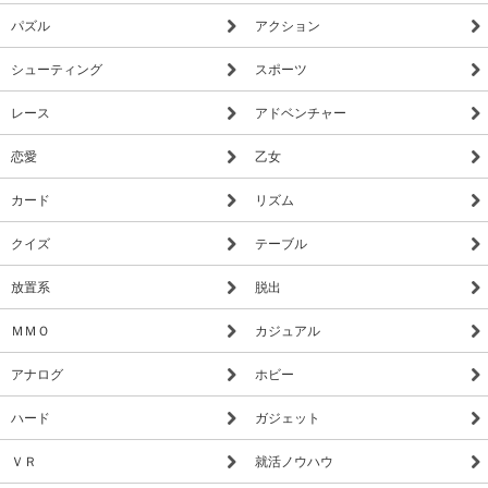
パズル
アクション
シューティング
スポーツ
レース
アドベンチャー
恋愛
乙女
カード
リズム
クイズ
テーブル
放置系
脱出
ＭＭＯ
カジュアル
アナログ
ホビー
ハード
ガジェット
ＶＲ
就活ノウハウ