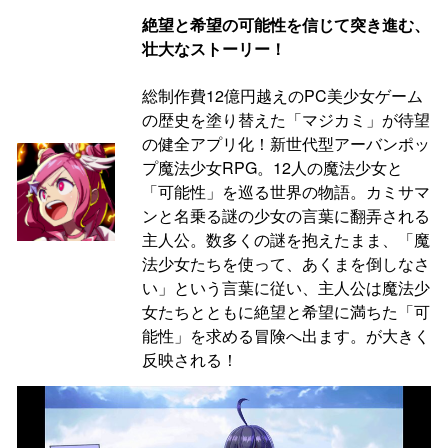
絶望と希望の可能性を信じて突き進む、
壮大なストーリー！
総制作費12億円越えのPC美少女ゲーム
の歴史を塗り替えた「マジカミ」が待望
の健全アプリ化！新世代型アーバンポッ
プ魔法少女RPG。12人の魔法少女と
「可能性」を巡る世界の物語。カミサマ
ンと名乗る謎の少女の言葉に翻弄される
主人公。数多くの謎を抱えたまま、「魔
法少女たちを使って、あくまを倒しなさ
い」という言葉に従い、主人公は魔法少
女たちとともに絶望と希望に満ちた「可
能性」を求める冒険へ出ます。が大きく
反映される！