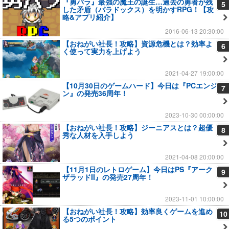
『勇パラ』最強の魔王の誕生…過去の勇者が残
5
した矛盾（パラドックス）を明かすRPG！【攻
略&アプリ紹介】
2016-06-13 20:30:00
【おねがい社長！攻略】資源危機とは？効率よ
6
く使って実力を上げよう
2021-04-27 19:00:00
【10月30日のゲームハード】今日は『PCエンジ
7
ン』の発売36周年！
2023-10-30 00:00:00
【おねがい社長！攻略】ジーニアスとは？超優
8
秀な人材を入手しよう
2021-04-08 20:00:00
【11月1日のレトロゲーム】今日はPS『アーク
9
ザラッドII』の発売27周年！
2023-11-01 10:00:00
【おねがい社長！攻略】効率良くゲームを進め
10
る5つのポイント