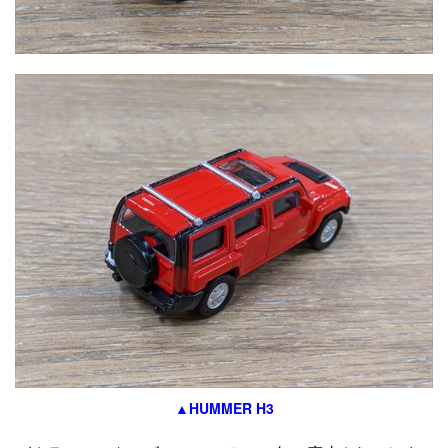
▲HUMMER H3