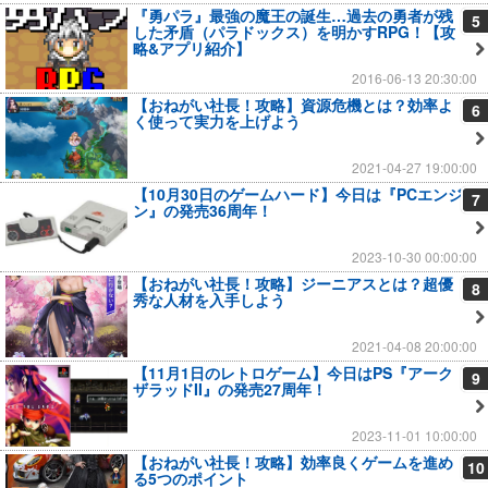
『勇パラ』最強の魔王の誕生…過去の勇者が残
5
した矛盾（パラドックス）を明かすRPG！【攻
略&アプリ紹介】
2016-06-13 20:30:00
【おねがい社長！攻略】資源危機とは？効率よ
6
く使って実力を上げよう
2021-04-27 19:00:00
【10月30日のゲームハード】今日は『PCエンジ
7
ン』の発売36周年！
2023-10-30 00:00:00
【おねがい社長！攻略】ジーニアスとは？超優
8
秀な人材を入手しよう
2021-04-08 20:00:00
【11月1日のレトロゲーム】今日はPS『アーク
9
ザラッドII』の発売27周年！
2023-11-01 10:00:00
【おねがい社長！攻略】効率良くゲームを進め
10
る5つのポイント