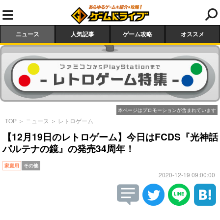
ニュース
人気記事
ゲーム攻略
オススメ
本ページはプロモーションが含まれています
TOP
＞
ニュース
＞
レトロゲーム
【12月19日のレトロゲーム】今日はFCDS『光神話
パルテナの鏡』の発売34周年！
家庭用
その他
2020-12-19 09:00:00