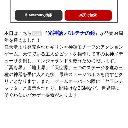
Amazonで検索
楽天で検索
光神話 パルテナの鏡
本日はこちら
『
』
が発売34周
FCDS
年を迎えました！
任天堂より発売されたギリシャ神話モチーフのアクション
ゲーム。天使である主人公ピットを操作して闇の女神メデ
ューサを倒し、エンジェランドを救うために戦います。
「冥府界」「地上界」「天空界」三つのステージを進み三
種の神器を手に入れた後、最終ステージのボスを倒すとク
リアとなります。また、ゲームオーバーの際に「ヤラレチ
ャッタ」と表示されたり、間抜けなBGMなど、世界観に
そぐわないバカゲー要素があります。