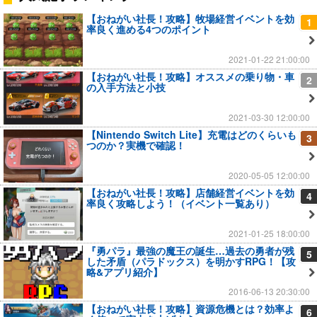
【おねがい社長！攻略】牧場経営イベントを効
1
率良く進める4つのポイント
2021-01-22 21:00:00
【おねがい社長！攻略】オススメの乗り物・車
2
の入手方法と小技
2021-03-30 12:00:00
【Nintendo Switch Lite】充電はどのくらいも
3
つのか？実機で確認！
2020-05-05 12:00:00
【おねがい社長！攻略】店舗経営イベントを効
4
率良く攻略しよう！（イベント一覧あり）
2021-01-25 18:00:00
『勇パラ』最強の魔王の誕生…過去の勇者が残
5
した矛盾（パラドックス）を明かすRPG！【攻
略&アプリ紹介】
2016-06-13 20:30:00
【おねがい社長！攻略】資源危機とは？効率よ
6