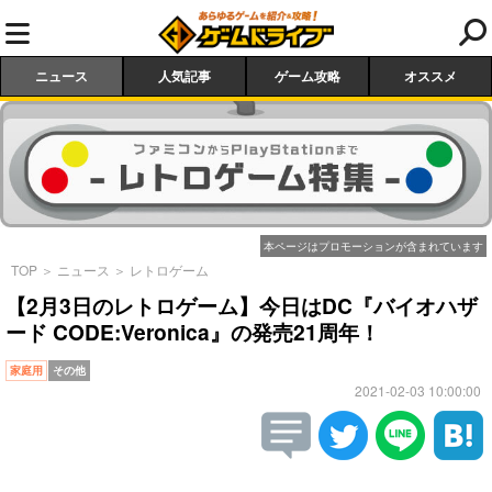
ニュース
人気記事
ゲーム攻略
オススメ
本ページはプロモーションが含まれています
TOP
＞
ニュース
＞
レトロゲーム
【2月3日のレトロゲーム】今日はDC『バイオハザ
ード CODE:Veronica』の発売21周年！
家庭用
その他
2021-02-03 10:00:00