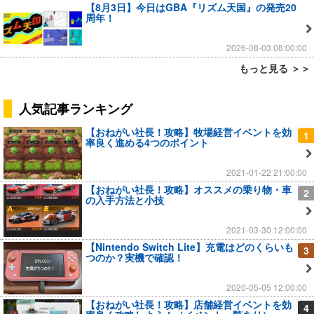
【8月3日】今日はGBA『リズム天国』の発売20
周年！
2026-08-03 08:00:00
もっと見る ＞＞
人気記事ランキング
【おねがい社長！攻略】牧場経営イベントを効
1
率良く進める4つのポイント
2021-01-22 21:00:00
【おねがい社長！攻略】オススメの乗り物・車
2
の入手方法と小技
2021-03-30 12:00:00
【Nintendo Switch Lite】充電はどのくらいも
3
つのか？実機で確認！
2020-05-05 12:00:00
【おねがい社長！攻略】店舗経営イベントを効
4