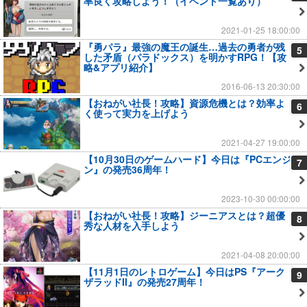
率良く攻略しよう！（イベント一覧あり）
2021-01-25 18:00:00
『勇パラ』最強の魔王の誕生…過去の勇者が残
5
した矛盾（パラドックス）を明かすRPG！【攻
略&アプリ紹介】
2016-06-13 20:30:00
【おねがい社長！攻略】資源危機とは？効率よ
6
く使って実力を上げよう
2021-04-27 19:00:00
【10月30日のゲームハード】今日は『PCエンジ
7
ン』の発売36周年！
2023-10-30 00:00:00
【おねがい社長！攻略】ジーニアスとは？超優
8
秀な人材を入手しよう
2021-04-08 20:00:00
【11月1日のレトロゲーム】今日はPS『アーク
9
ザラッドII』の発売27周年！