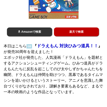
Amazonで検索
楽天で検索
ドラえもん 対決ひみつ道具！！
本日はこちら
『
』
GB
が発売30周年を迎えました！
エポック社が発売した、人気漫画「ドラえもん」を題材と
するアクションシューティングゲーム。ひみつ道具がドラ
えもんたちに反乱を起こしてのび太やしずかちゃんたちを
幽閉、ドラえもんは仲間を助けつつ、黒幕であるタイムマ
シンを追いかけるというストーリー。アニメを意識した舞
台づくりがなされており、謎解き要素もあるなど、まるで
一本の映画のような作品となっています。