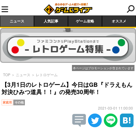
ニュース
人気記事
ゲーム攻略
オススメ
本ページはプロモーションが含まれています
TOP
＞
ニュース
＞
レトロゲーム
【3月1日のレトロゲーム】今日はGB『ドラえもん
対決ひみつ道具！！』の発売30周年！
家庭用
その他
2021-03-01 11:00:00