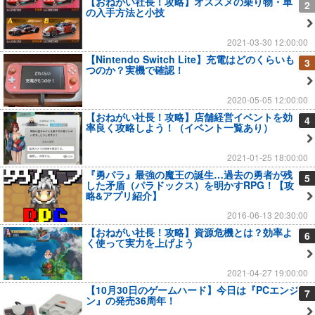
【おねがい社長！攻略】オススメの乗り物・車
2
の入手方法と小技
2021-03-30 12:00:00
【Nintendo Switch Lite】充電はどのくらいも
3
つのか？実機で確認！
2020-05-05 12:00:00
【おねがい社長！攻略】店舗経営イベントを効
4
率良く攻略しよう！（イベント一覧あり）
2021-01-25 18:00:00
『勇パラ』最強の魔王の誕生…過去の勇者が残
5
した矛盾（パラドックス）を明かすRPG！【攻
略&アプリ紹介】
2016-06-13 20:30:00
【おねがい社長！攻略】資源危機とは？効率よ
6
く使って実力を上げよう
2021-04-27 19:00:00
【10月30日のゲームハード】今日は『PCエンジ
7
ン』の発売36周年！