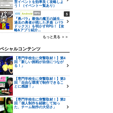
営イベントを効率良く攻略しよ
う！（イベント一覧あり）
RPG
5
iOS
Android
『勇パラ』最強の魔王の誕生…
過去の勇者が残した矛盾（パラ
ドックス）を明かすRPG！【攻
略&アプリ紹介...
もっと見る ＞＞
ペシャルコンテンツ
【専門学校生に突撃取材！】第4
回「新しい挑戦が自信につなが
る！」
【専門学校生に突撃取材！】第3
回「自由な環境で制作できるこ
とに感謝！」
【専門学校生に突撃取材！】第2
回「個人制作を経験して知っ
た、チーム制作の大切さ」