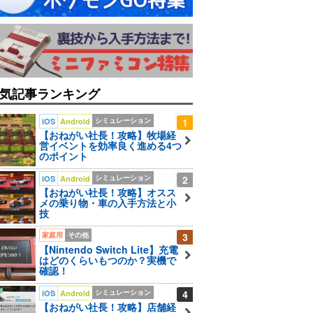
気記事ランキング
シミュレーション
1
iOS
Android
【おねがい社長！攻略】牧場経
営イベントを効率良く進める4つ
のポイント
シミュレーション
2
iOS
Android
【おねがい社長！攻略】オスス
メの乗り物・車の入手方法と小
技
家庭用
その他
3
【Nintendo Switch Lite】充電
はどのくらいもつのか？実機で
確認！
シミュレーション
4
iOS
Android
【おねがい社長！攻略】店舗経