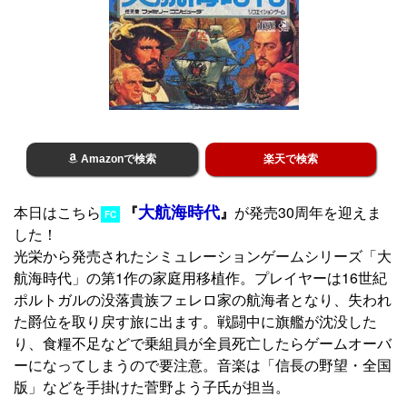
Amazonで検索
楽天で検索
大航海時代
本日はこちら
『
』
が発売30周年を迎えま
FC
した！
光栄から発売されたシミュレーションゲームシリーズ「大
航海時代」の第1作の家庭用移植作。プレイヤーは16世紀
ポルトガルの没落貴族フェレロ家の航海者となり、失われ
た爵位を取り戻す旅に出ます。戦闘中に旗艦が沈没した
り、食糧不足などで乗組員が全員死亡したらゲームオーバ
ーになってしまうので要注意。音楽は「信長の野望・全国
版」などを手掛けた菅野よう子氏が担当。