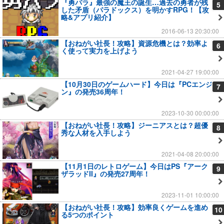
『勇パラ』最強の魔王の誕生…過去の勇者が残
5
した矛盾（パラドックス）を明かすRPG！【攻
略&アプリ紹介】
2016-06-13 20:30:00
【おねがい社長！攻略】資源危機とは？効率よ
6
く使って実力を上げよう
2021-04-27 19:00:00
【10月30日のゲームハード】今日は『PCエンジ
7
ン』の発売36周年！
2023-10-30 00:00:00
【おねがい社長！攻略】ジーニアスとは？超優
8
秀な人材を入手しよう
2021-04-08 20:00:00
【11月1日のレトロゲーム】今日はPS『アーク
9
ザラッドII』の発売27周年！
2023-11-01 10:00:00
【おねがい社長！攻略】効率良くゲームを進め
10
る5つのポイント