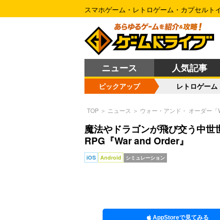
スマホゲーム・レトロゲーム・カプセルト
ニュース
人気記事
ピックアップ
レトロゲーム
TOP
＞
ニュース
＞
ウォー・アンド・ オーダー「War 
魔法やドラゴンが飛び交う中世
RPG『War and Order』
iOS
Android
シミュレーション
AppStoreで見てみる