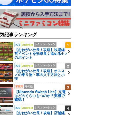
気記事ランキング
シミュレーション
1
iOS
Android
【おねがい社長！攻略】牧場経
営イベントを効率良く進める4つ
のポイント
シミュレーション
2
iOS
Android
【おねがい社長！攻略】オスス
メの乗り物・車の入手方法と小
技
家庭用
その他
3
【Nintendo Switch Lite】充電
はどのくらいもつのか？実機で
確認！
シミュレーション
4
iOS
Android
【おねがい社長！攻略】店舗経