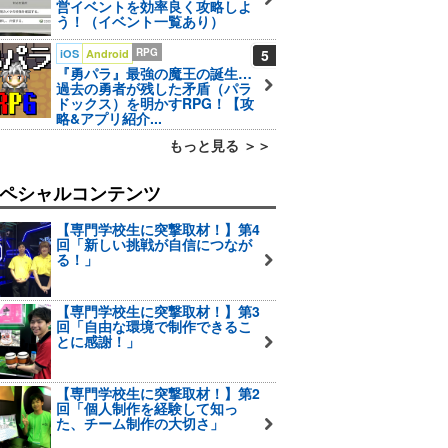
営イベントを効率良く攻略しよ
う！（イベント一覧あり）
RPG
5
iOS
Android
『勇パラ』最強の魔王の誕生…
過去の勇者が残した矛盾（パラ
ドックス）を明かすRPG！【攻
略&アプリ紹介...
もっと見る ＞＞
ペシャルコンテンツ
【専門学校生に突撃取材！】第4
回「新しい挑戦が自信につなが
る！」
【専門学校生に突撃取材！】第3
回「自由な環境で制作できるこ
とに感謝！」
【専門学校生に突撃取材！】第2
回「個人制作を経験して知っ
た、チーム制作の大切さ」