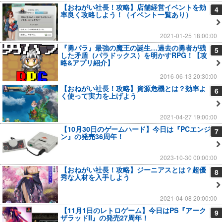
【おねがい社長！攻略】店舗経営イベントを効
4
率良く攻略しよう！（イベント一覧あり）
2021-01-25 18:00:00
『勇パラ』最強の魔王の誕生…過去の勇者が残
5
した矛盾（パラドックス）を明かすRPG！【攻
略&アプリ紹介】
2016-06-13 20:30:00
【おねがい社長！攻略】資源危機とは？効率よ
6
く使って実力を上げよう
2021-04-27 19:00:00
【10月30日のゲームハード】今日は『PCエンジ
7
ン』の発売36周年！
2023-10-30 00:00:00
【おねがい社長！攻略】ジーニアスとは？超優
8
秀な人材を入手しよう
2021-04-08 20:00:00
【11月1日のレトロゲーム】今日はPS『アーク
9
ザラッドII』の発売27周年！