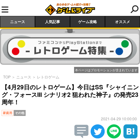
ニュース
人気記事
ゲーム攻略
オススメ
本ページはプロモーションが含まれています
TOP
＞
ニュース
＞
レトロゲーム
【4月29日のレトロゲーム】今日はSS『シャイニン
グ・フォースIII シナリオ2 狙われた神子』の発売23
周年！
家庭用
その他
2021-04-29 10:00:00