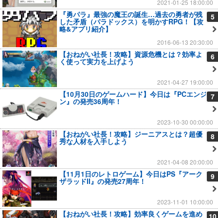
2021-01-25 18:00:00
『勇パラ』最強の魔王の誕生…過去の勇者が残
5
した矛盾（パラドックス）を明かすRPG！【攻
略&アプリ紹介】
2016-06-13 20:30:00
【おねがい社長！攻略】資源危機とは？効率よ
6
く使って実力を上げよう
2021-04-27 19:00:00
【10月30日のゲームハード】今日は『PCエンジ
7
ン』の発売36周年！
2023-10-30 00:00:00
【おねがい社長！攻略】ジーニアスとは？超優
8
秀な人材を入手しよう
2021-04-08 20:00:00
【11月1日のレトロゲーム】今日はPS『アーク
9
ザラッドII』の発売27周年！
2023-11-01 10:00:00
【おねがい社長！攻略】効率良くゲームを進め
10