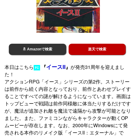
Amazonで検索
楽天で検索
イースII
本日はこちら
『
』
が発売31周年を迎えまし
FC
た！
アクションRPG「イース」シリーズの第2作。ストーリー
は前作から続く内容となっており、前作とあわせプレイす
ることですべての謎が解けるようになっています。画面は
トップビューで戦闘は前作同様敵に体当たりするだけです
が、魔法が追加され敵を魔法で遠隔から攻撃が可能となり
ました。また、ファミコンながらキャラクターが動くOP
ムービーが存在します。なお、2000年にWindowsにて発
売される本作のリメイク版「イースII：エターナル」で