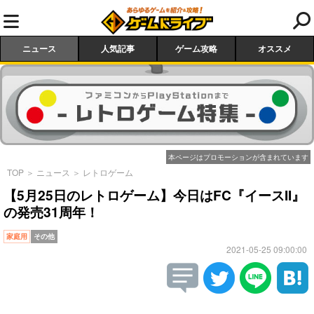
ニュース
人気記事
ゲーム攻略
オススメ
本ページはプロモーションが含まれています
TOP
＞
ニュース
＞
レトロゲーム
【5月25日のレトロゲーム】今日はFC『イースII』
の発売31周年！
家庭用
その他
2021-05-25 09:00:00