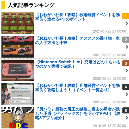
人気記事ランキング
【おねがい社長！攻略】牧場経営イベントを効
1
率良く進める4つのポイント
2021-01-22 21:00:00
【おねがい社長！攻略】オススメの乗り物・車
2
の入手方法と小技
2021-03-30 12:00:00
【Nintendo Switch Lite】充電はどのくらいも
3
つのか？実機で確認！
2020-05-05 12:00:00
【おねがい社長！攻略】店舗経営イベントを効
4
率良く攻略しよう！（イベント一覧あり）
2021-01-25 18:00:00
『勇パラ』最強の魔王の誕生…過去の勇者が残
5
した矛盾（パラドックス）を明かすRPG！【攻
略&アプリ紹介】
2016-06-13 20:30:00