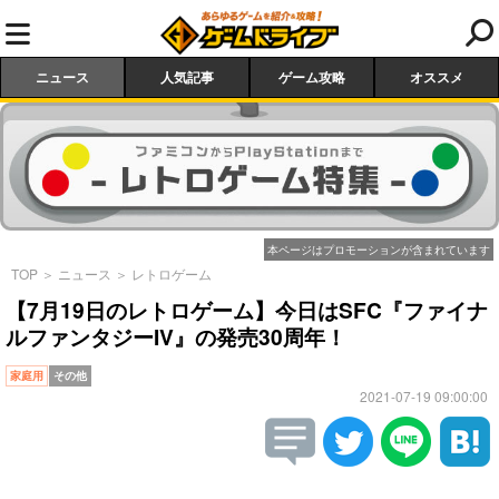
ニュース
人気記事
ゲーム攻略
オススメ
本ページはプロモーションが含まれています
TOP
＞
ニュース
＞
レトロゲーム
【7月19日のレトロゲーム】今日はSFC『ファイナ
ルファンタジーIV』の発売30周年！
家庭用
その他
2021-07-19 09:00:00