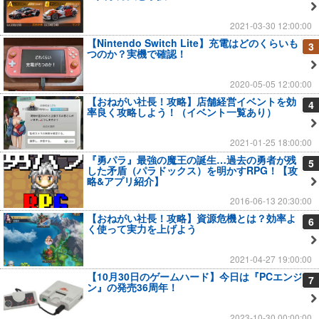
2021-03-30 12:00:00
【Nintendo Switch Lite】充電はどのくらいも
3
つのか？実機で確認！
2020-05-05 12:00:00
【おねがい社長！攻略】店舗経営イベントを効
4
率良く攻略しよう！（イベント一覧あり）
2021-01-25 18:00:00
『勇パラ』最強の魔王の誕生…過去の勇者が残
5
した矛盾（パラドックス）を明かすRPG！【攻
略&アプリ紹介】
2016-06-13 20:30:00
【おねがい社長！攻略】資源危機とは？効率よ
6
く使って実力を上げよう
2021-04-27 19:00:00
【10月30日のゲームハード】今日は『PCエンジ
7
ン』の発売36周年！
2023-10-30 00:00:00