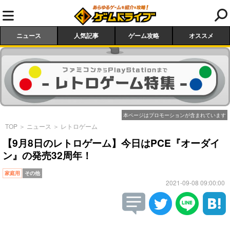
ニュース
人気記事
ゲーム攻略
オススメ
本ページはプロモーションが含まれています
TOP
＞
ニュース
＞
レトロゲーム
【9月8日のレトロゲーム】今日はPCE『オーダイ
ン』の発売32周年！
家庭用
その他
2021-09-08 09:00:00