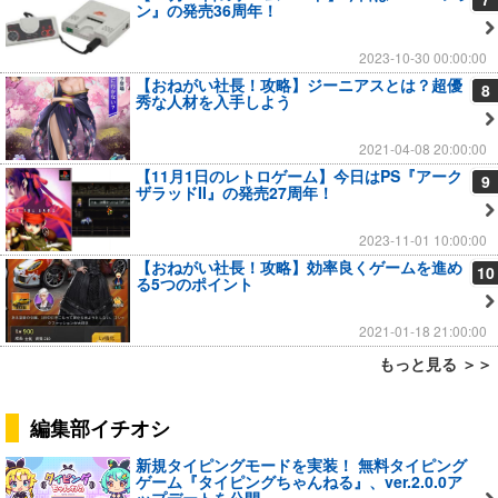
ン』の発売36周年！
2023-10-30 00:00:00
【おねがい社長！攻略】ジーニアスとは？超優
8
秀な人材を入手しよう
2021-04-08 20:00:00
【11月1日のレトロゲーム】今日はPS『アーク
9
ザラッドII』の発売27周年！
2023-11-01 10:00:00
【おねがい社長！攻略】効率良くゲームを進め
10
る5つのポイント
2021-01-18 21:00:00
もっと見る ＞＞
編集部イチオシ
新規タイピングモードを実装！ 無料タイピング
ゲーム『タイピングちゃんねる』、ver.2.0.0ア
ップデートを公開