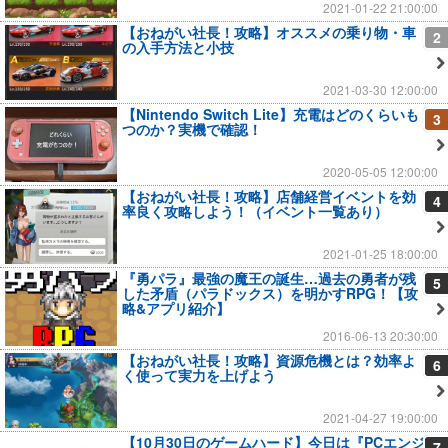
2021-01-22 21:00:00
【おねがい社長！攻略】オススメの乗り物・車
2
の入手方法と小技
2021-03-30 12:00:00
【Nintendo Switch Lite】充電はどのくらいも
3
つのか？実機で確認！
2020-05-05 12:00:00
【おねがい社長！攻略】店舗経営イベントを効
4
率良く攻略しよう！（イベント一覧あり）
2021-01-25 18:00:00
『勇パラ』最強の魔王の誕生…過去の勇者が残
5
した矛盾（パラドックス）を明かすRPG！【攻
略&アプリ紹介】
2016-06-13 20:30:00
【おねがい社長！攻略】資源危機とは？効率よ
6
く使って実力を上げよう
2021-04-27 19:00:00
【10月30日のゲームハード】今日は『PCエンジ
7