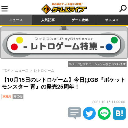
ニュース
人気記事
ゲーム攻略
オススメ
本ページはプロモーションが含まれています
TOP
＞
ニュース
＞
レトロゲーム
【10月15日のレトロゲーム】今日はGB『ポケット
モンスター 青』の発売25周年！
家庭用
その他
2021-10-15 11:00:00