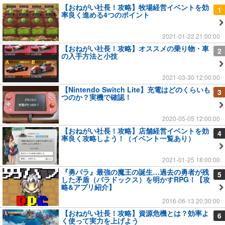
【おねがい社長！攻略】牧場経営イベントを効
1
率良く進める4つのポイント
2021-01-22 21:00:00
【おねがい社長！攻略】オススメの乗り物・車
2
の入手方法と小技
2021-03-30 12:00:00
【Nintendo Switch Lite】充電はどのくらいも
3
つのか？実機で確認！
2020-05-05 12:00:00
【おねがい社長！攻略】店舗経営イベントを効
4
率良く攻略しよう！（イベント一覧あり）
2021-01-25 18:00:00
『勇パラ』最強の魔王の誕生…過去の勇者が残
5
した矛盾（パラドックス）を明かすRPG！【攻
略&アプリ紹介】
2016-06-13 20:30:00
【おねがい社長！攻略】資源危機とは？効率よ
6
く使って実力を上げよう