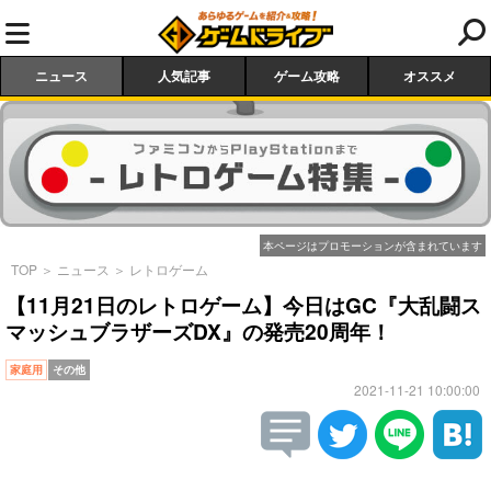
ニュース
人気記事
ゲーム攻略
オススメ
本ページはプロモーションが含まれています
TOP
＞
ニュース
＞
レトロゲーム
【11月21日のレトロゲーム】今日はGC『大乱闘ス
マッシュブラザーズDX』の発売20周年！
家庭用
その他
2021-11-21 10:00:00