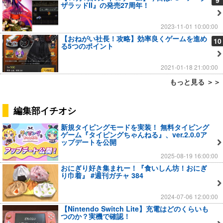
9
ザラッドII』の発売27周年！
2023-11-01 10:00:00
【おねがい社長！攻略】効率良くゲームを進め
10
る5つのポイント
2021-01-18 21:00:00
もっと見る ＞＞
編集部イチオシ
新規タイピングモードを実装！ 無料タイピング
ゲーム『タイピングちゃんねる』、ver.2.0.0ア
ップデートを公開
2025-08-19 16:00:00
おにぎり好き集まれー！『食いしん坊！おにぎ
り巾着』 #週刊ガチャ 384
2024-07-06 12:00:00
【Nintendo Switch Lite】充電はどのくらいも
つのか？実機で確認！