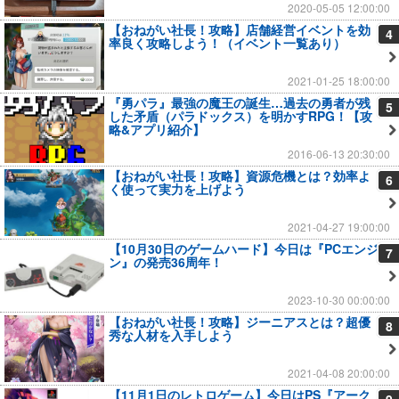
2020-05-05 12:00:00
【おねがい社長！攻略】店舗経営イベントを効
4
率良く攻略しよう！（イベント一覧あり）
2021-01-25 18:00:00
『勇パラ』最強の魔王の誕生…過去の勇者が残
5
した矛盾（パラドックス）を明かすRPG！【攻
略&アプリ紹介】
2016-06-13 20:30:00
【おねがい社長！攻略】資源危機とは？効率よ
6
く使って実力を上げよう
2021-04-27 19:00:00
【10月30日のゲームハード】今日は『PCエンジ
7
ン』の発売36周年！
2023-10-30 00:00:00
【おねがい社長！攻略】ジーニアスとは？超優
8
秀な人材を入手しよう
2021-04-08 20:00:00
【11月1日のレトロゲーム】今日はPS『アーク