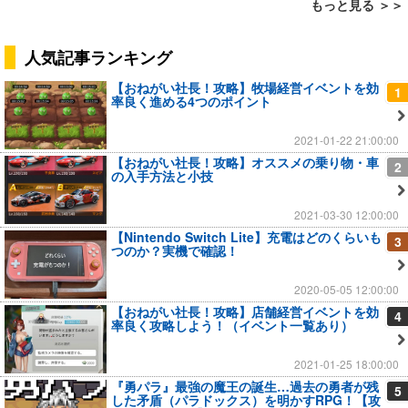
もっと見る ＞＞
人気記事ランキング
【おねがい社長！攻略】牧場経営イベントを効
1
率良く進める4つのポイント
2021-01-22 21:00:00
【おねがい社長！攻略】オススメの乗り物・車
2
の入手方法と小技
2021-03-30 12:00:00
【Nintendo Switch Lite】充電はどのくらいも
3
つのか？実機で確認！
2020-05-05 12:00:00
【おねがい社長！攻略】店舗経営イベントを効
4
率良く攻略しよう！（イベント一覧あり）
2021-01-25 18:00:00
『勇パラ』最強の魔王の誕生…過去の勇者が残
5
した矛盾（パラドックス）を明かすRPG！【攻