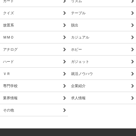
カード
リズム
クイズ
テーブル
放置系
脱出
ＭＭＯ
カジュアル
アナログ
ホビー
ハード
ガジェット
ＶＲ
就活ノウハウ
専門学校
企業紹介
業界情報
求人情報
その他