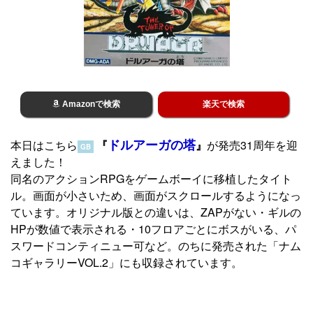
Amazonで検索
楽天で検索
ドルアーガの塔
本日はこちら
『
』
が発売31周年を迎
GB
えました！
同名のアクションRPGをゲームボーイに移植したタイト
ル。画面が小さいため、画面がスクロールするようになっ
ています。オリジナル版との違いは、ZAPがない・ギルの
HPが数値で表示される・10フロアごとにボスがいる、パ
スワードコンティニュー可など。のちに発売された「ナム
コギャラリーVOL.2」にも収録されています。