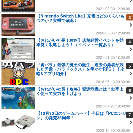
2021-03-30 12:00:00
【Nintendo Switch Lite】充電はどのくらいも
3
つのか？実機で確認！
2020-05-05 12:00:00
【おねがい社長！攻略】店舗経営イベントを効
4
率良く攻略しよう！（イベント一覧あり）
2021-01-25 18:00:00
『勇パラ』最強の魔王の誕生…過去の勇者が残
5
した矛盾（パラドックス）を明かすRPG！【攻
略&アプリ紹介】
2016-06-13 20:30:00
【おねがい社長！攻略】資源危機とは？効率よ
6
く使って実力を上げよう
2021-04-27 19:00:00
【10月30日のゲームハード】今日は『PCエンジ
7
ン』の発売36周年！
2023-10-30 00:00:00