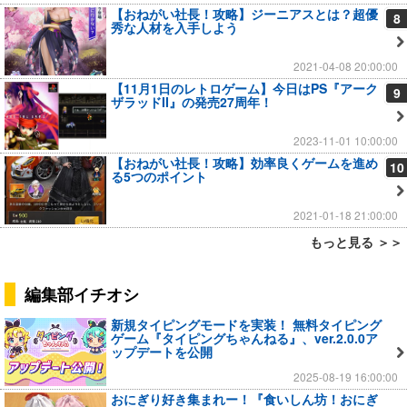
【おねがい社長！攻略】ジーニアスとは？超優
8
秀な人材を入手しよう
2021-04-08 20:00:00
【11月1日のレトロゲーム】今日はPS『アーク
9
ザラッドII』の発売27周年！
2023-11-01 10:00:00
【おねがい社長！攻略】効率良くゲームを進め
10
る5つのポイント
2021-01-18 21:00:00
もっと見る ＞＞
編集部イチオシ
新規タイピングモードを実装！ 無料タイピング
ゲーム『タイピングちゃんねる』、ver.2.0.0ア
ップデートを公開
2025-08-19 16:00:00
おにぎり好き集まれー！『食いしん坊！おにぎ