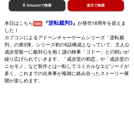
Amazonで検索
楽天で検索
逆転裁判3
本日はこちら
『
』
が発売18周年を迎えま
GBA
した！
カプコンによるアドベンチャーゲームシリーズ「逆転裁
判」の第3弾。シリーズ初の5話構成となっていて、主人公
成歩堂龍一に敵対心を抱く謎の検事「ゴドー」との戦いが
繰り広げられていきます。「成歩堂の初恋」や「成歩堂の
ニセモノ」など前作とは一転してコミカルなエピソードが
多く、これまでの出来事が複雑に絡み合ったストーリー展
開が楽しめます。