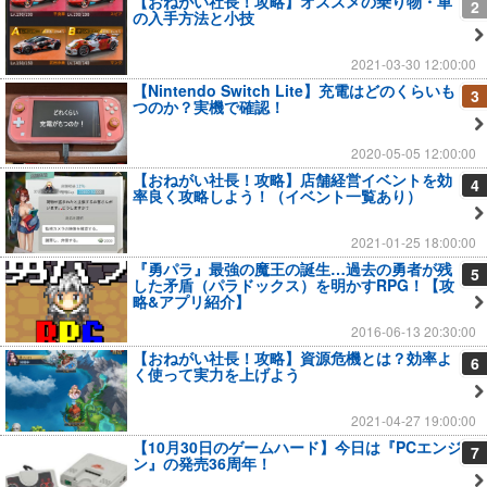
【おねがい社長！攻略】オススメの乗り物・車
2
の入手方法と小技
2021-03-30 12:00:00
【Nintendo Switch Lite】充電はどのくらいも
3
つのか？実機で確認！
2020-05-05 12:00:00
【おねがい社長！攻略】店舗経営イベントを効
4
率良く攻略しよう！（イベント一覧あり）
2021-01-25 18:00:00
『勇パラ』最強の魔王の誕生…過去の勇者が残
5
した矛盾（パラドックス）を明かすRPG！【攻
略&アプリ紹介】
2016-06-13 20:30:00
【おねがい社長！攻略】資源危機とは？効率よ
6
く使って実力を上げよう
2021-04-27 19:00:00
【10月30日のゲームハード】今日は『PCエンジ
7
ン』の発売36周年！