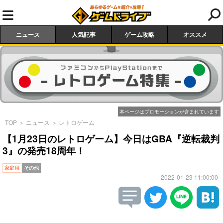
ニュース
人気記事
ゲーム攻略
オススメ
本ページはプロモーションが含まれています
TOP
＞
ニュース
＞
レトロゲーム
【1月23日のレトロゲーム】今日はGBA『逆転裁判
3』の発売18周年！
家庭用
その他
2022-01-23 11:00:00