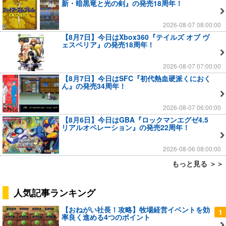
新・暗黒竜と光の剣』の発売18周年！
2026-08-07 08:00:00
【8月7日】今日はXbox360『テイルズ オブ ヴ
ェスペリア』の発売18周年！
2026-08-07 07:00:00
【8月7日】今日はSFC『初代熱血硬派くにおく
ん』の発売34周年！
2026-08-07 06:00:00
【8月6日】今日はGBA『ロックマンエグゼ4.5
リアルオペレーション』の発売22周年！
2026-08-06 08:00:00
もっと見る ＞＞
人気記事ランキング
【おねがい社長！攻略】牧場経営イベントを効
1
率良く進める4つのポイント