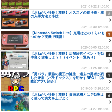
2021-01-22 21:00:00
【おねがい社長！攻略】オススメの乗り物・車
2
の入手方法と小技
2021-03-30 12:00:00
【Nintendo Switch Lite】充電はどのくらいも
3
つのか？実機で確認！
2020-05-05 12:00:00
【おねがい社長！攻略】店舗経営イベントを効
4
率良く攻略しよう！（イベント一覧あり）
2021-01-25 18:00:00
『勇パラ』最強の魔王の誕生…過去の勇者が残
5
した矛盾（パラドックス）を明かすRPG！【攻
略&アプリ紹介】
2016-06-13 20:30:00
【おねがい社長！攻略】資源危機とは？効率よ
6
く使って実力を上げよう
2021-04-27 19:00:00