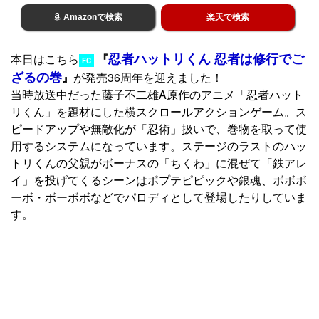
Amazonで検索
楽天で検索
忍者ハットリくん 忍者は修行でご
本日はこちら
『
FC
ざるの巻
』
が発売36周年を迎えました！
当時放送中だった藤子不二雄A原作のアニメ「忍者ハット
リくん」を題材にした横スクロールアクションゲーム。ス
ピードアップや無敵化が「忍術」扱いで、巻物を取って使
用するシステムになっています。ステージのラストのハッ
トリくんの父親がボーナスの「ちくわ」に混ぜて「鉄アレ
イ」を投げてくるシーンはポプテピピックや銀魂、ボボボ
ーボ・ボーボボなどでパロディとして登場したりしていま
す。