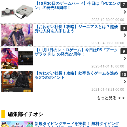
【10月30日のゲームハード】今日は『PCエンジ
7
ン』の発売36周年！
2023-10-30 00:00:00
【おねがい社長！攻略】ジーニアスとは？超優
8
秀な人材を入手しよう
2021-04-08 20:00:00
【11月1日のレトロゲーム】今日はPS『アーク
9
ザラッドII』の発売27周年！
2023-11-01 10:00:00
【おねがい社長！攻略】効率良くゲームを進め
10
る5つのポイント
2021-01-18 21:00:00
もっと見る ＞＞
編集部イチオシ
新規タイピングモードを実装！ 無料タイピング