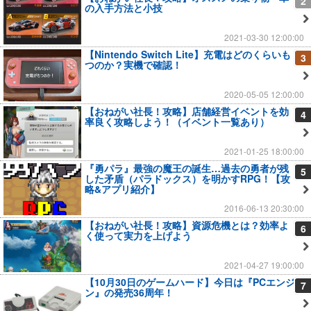
2
の入手方法と小技
2021-03-30 12:00:00
【Nintendo Switch Lite】充電はどのくらいも
3
つのか？実機で確認！
2020-05-05 12:00:00
【おねがい社長！攻略】店舗経営イベントを効
4
率良く攻略しよう！（イベント一覧あり）
2021-01-25 18:00:00
『勇パラ』最強の魔王の誕生…過去の勇者が残
5
した矛盾（パラドックス）を明かすRPG！【攻
略&アプリ紹介】
2016-06-13 20:30:00
【おねがい社長！攻略】資源危機とは？効率よ
6
く使って実力を上げよう
2021-04-27 19:00:00
【10月30日のゲームハード】今日は『PCエンジ
7
ン』の発売36周年！