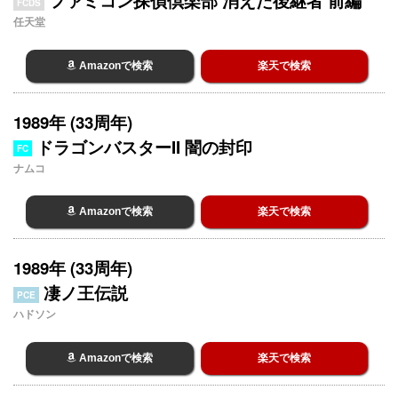
ファミコン探偵倶楽部 消えた後継者 前編
FCDS
任天堂
Amazonで検索
楽天で検索
1989年 (33周年)
ドラゴンバスターII 闇の封印
FC
ナムコ
Amazonで検索
楽天で検索
1989年 (33周年)
凄ノ王伝説
PCE
ハドソン
Amazonで検索
楽天で検索