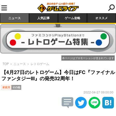
ニュース
人気記事
ゲーム攻略
オススメ
本ページはプロモーションが含まれています
TOP
＞
ニュース
＞
レトロゲーム
【4月27日のレトロゲーム】今日はFC『ファイナル
ファンタジーIII』の発売32周年！
家庭用
その他
2022-04-27 09:00:00