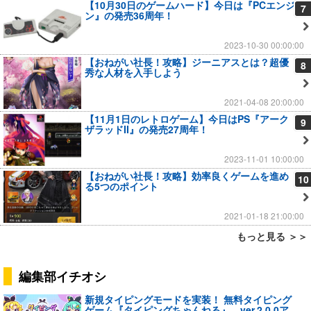
【10月30日のゲームハード】今日は『PCエンジ
7
ン』の発売36周年！
2023-10-30 00:00:00
【おねがい社長！攻略】ジーニアスとは？超優
8
秀な人材を入手しよう
2021-04-08 20:00:00
【11月1日のレトロゲーム】今日はPS『アーク
9
ザラッドII』の発売27周年！
2023-11-01 10:00:00
【おねがい社長！攻略】効率良くゲームを進め
10
る5つのポイント
2021-01-18 21:00:00
もっと見る ＞＞
編集部イチオシ
新規タイピングモードを実装！ 無料タイピング
ゲーム『タイピングちゃんねる』、ver.2.0.0ア