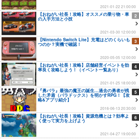
2021-01-22 21:00:00
【おねがい社長！攻略】オススメの乗り物・車
2
の入手方法と小技
2021-03-30 12:00:00
【Nintendo Switch Lite】充電はどのくらいも
3
つのか？実機で確認！
2020-05-05 12:00:00
【おねがい社長！攻略】店舗経営イベントを効
4
率良く攻略しよう！（イベント一覧あり）
2021-01-25 18:00:00
『勇パラ』最強の魔王の誕生…過去の勇者が残
5
した矛盾（パラドックス）を明かすRPG！【攻
略&アプリ紹介】
2016-06-13 20:30:00
【おねがい社長！攻略】資源危機とは？効率よ
6
く使って実力を上げよう
2021-04-27 19:00:00