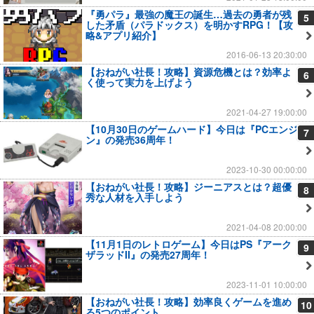
『勇パラ』最強の魔王の誕生…過去の勇者が残
5
した矛盾（パラドックス）を明かすRPG！【攻
略&アプリ紹介】
2016-06-13 20:30:00
【おねがい社長！攻略】資源危機とは？効率よ
6
く使って実力を上げよう
2021-04-27 19:00:00
【10月30日のゲームハード】今日は『PCエンジ
7
ン』の発売36周年！
2023-10-30 00:00:00
【おねがい社長！攻略】ジーニアスとは？超優
8
秀な人材を入手しよう
2021-04-08 20:00:00
【11月1日のレトロゲーム】今日はPS『アーク
9
ザラッドII』の発売27周年！
2023-11-01 10:00:00
【おねがい社長！攻略】効率良くゲームを進め
10
る5つのポイント