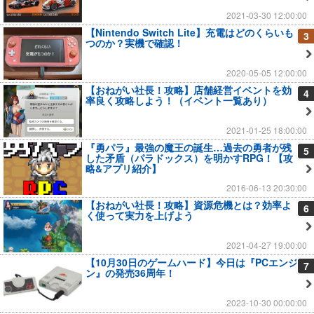
2021-03-30 12:00:00
【Nintendo Switch Lite】充電はどのくらいも
3
つのか？実機で確認！
2020-05-05 12:00:00
【おねがい社長！攻略】店舗経営イベントを効
4
率良く攻略しよう！（イベント一覧あり）
2021-01-25 18:00:00
『勇パラ』最強の魔王の誕生…過去の勇者が残
5
した矛盾（パラドックス）を明かすRPG！【攻
略&アプリ紹介】
2016-06-13 20:30:00
【おねがい社長！攻略】資源危機とは？効率よ
6
く使って実力を上げよう
2021-04-27 19:00:00
【10月30日のゲームハード】今日は『PCエンジ
7
ン』の発売36周年！
2023-10-30 00:00:00