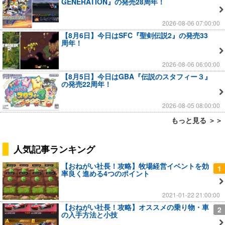
GENERATION』の発売28周年！
2026-08-06 07:00:00
【8月6日】今日はSFC『聖剣伝説2』の発売33
周年！
2026-08-06 06:00:00
【8月5日】今日はGBA『伝説のスタフィー３』
の発売22周年！
2026-08-05 08:00:00
もっと見る ＞＞
人気記事ランキング
【おねがい社長！攻略】牧場経営イベントを効
1
率良く進める4つのポイント
2021-01-22 21:00:00
【おねがい社長！攻略】オススメの乗り物・車
2
の入手方法と小技