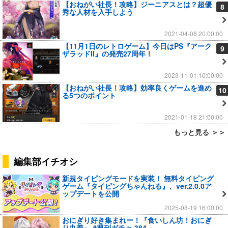
【おねがい社長！攻略】ジーニアスとは？超優
8
秀な人材を入手しよう
2021-04-08 20:00:00
【11月1日のレトロゲーム】今日はPS『アーク
9
ザラッドII』の発売27周年！
2023-11-01 10:00:00
【おねがい社長！攻略】効率良くゲームを進め
10
る5つのポイント
2021-01-18 21:00:00
もっと見る ＞＞
編集部イチオシ
新規タイピングモードを実装！ 無料タイピング
ゲーム『タイピングちゃんねる』、ver.2.0.0ア
ップデートを公開
2025-08-19 16:00:00
おにぎり好き集まれー！『食いしん坊！おにぎ
り巾着』 #週刊ガチャ 384