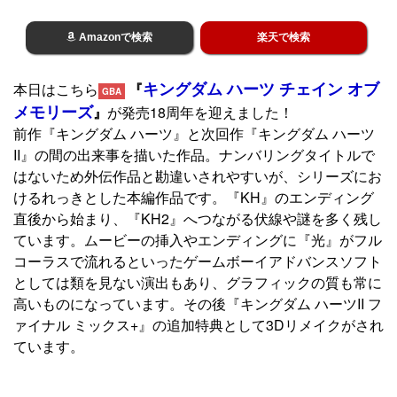
Amazonで検索
楽天で検索
キングダム ハーツ チェイン オブ
本日はこちら
『
GBA
メモリーズ
』
が発売18周年を迎えました！
前作『キングダム ハーツ』と次回作『キングダム ハーツ
II』の間の出来事を描いた作品。ナンバリングタイトルで
はないため外伝作品と勘違いされやすいが、シリーズにお
けるれっきとした本編作品です。『KH』のエンディング
直後から始まり、『KH2』へつながる伏線や謎を多く残し
ています。ムービーの挿入やエンディングに『光』がフル
コーラスで流れるといったゲームボーイアドバンスソフト
としては類を見ない演出もあり、グラフィックの質も常に
高いものになっています。その後『キングダム ハーツII フ
ァイナル ミックス+』の追加特典として3Dリメイクがされ
ています。