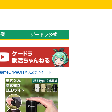
企業
ゲードラ公式
GameDriveCHさんのツイート