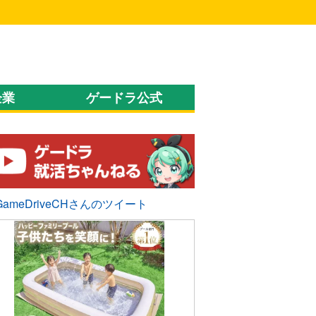
企業
ゲードラ公式
GameDriveCHさんのツイート