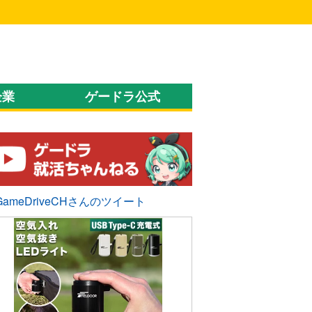
企業
ゲードラ公式
GameDriveCHさんのツイート