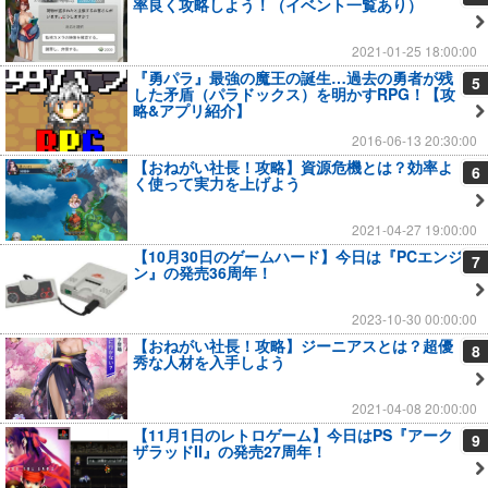
率良く攻略しよう！（イベント一覧あり）
2021-01-25 18:00:00
『勇パラ』最強の魔王の誕生…過去の勇者が残
5
した矛盾（パラドックス）を明かすRPG！【攻
略&アプリ紹介】
2016-06-13 20:30:00
【おねがい社長！攻略】資源危機とは？効率よ
6
く使って実力を上げよう
2021-04-27 19:00:00
【10月30日のゲームハード】今日は『PCエンジ
7
ン』の発売36周年！
2023-10-30 00:00:00
【おねがい社長！攻略】ジーニアスとは？超優
8
秀な人材を入手しよう
2021-04-08 20:00:00
【11月1日のレトロゲーム】今日はPS『アーク
9
ザラッドII』の発売27周年！