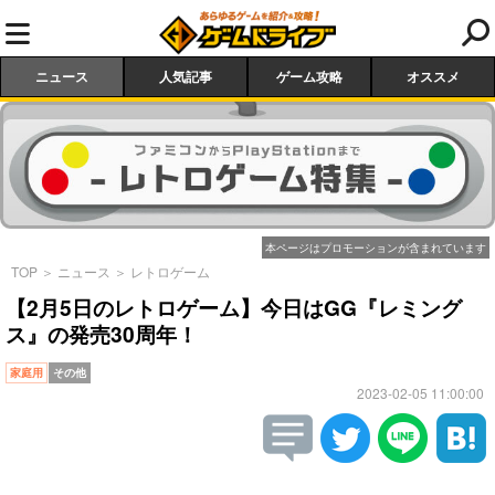
ニュース
人気記事
ゲーム攻略
オススメ
本ページはプロモーションが含まれています
TOP
＞
ニュース
＞
レトロゲーム
【2月5日のレトロゲーム】今日はGG『レミング
ス』の発売30周年！
家庭用
その他
2023-02-05 11:00:00