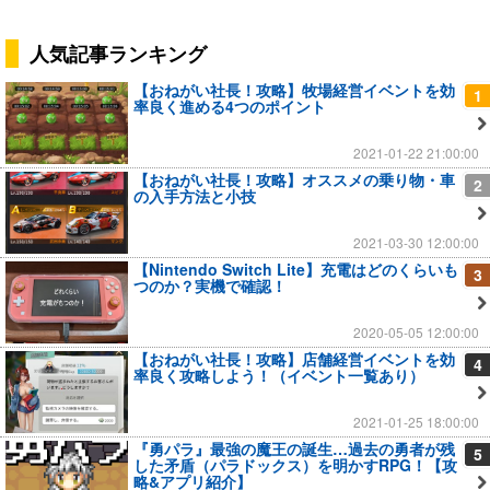
人気記事ランキング
【おねがい社長！攻略】牧場経営イベントを効
1
率良く進める4つのポイント
2021-01-22 21:00:00
【おねがい社長！攻略】オススメの乗り物・車
2
の入手方法と小技
2021-03-30 12:00:00
【Nintendo Switch Lite】充電はどのくらいも
3
つのか？実機で確認！
2020-05-05 12:00:00
【おねがい社長！攻略】店舗経営イベントを効
4
率良く攻略しよう！（イベント一覧あり）
2021-01-25 18:00:00
『勇パラ』最強の魔王の誕生…過去の勇者が残
5
した矛盾（パラドックス）を明かすRPG！【攻
略&アプリ紹介】