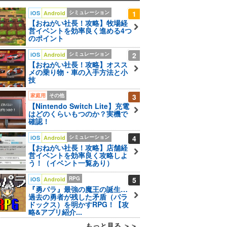
シミュレーション
1
iOS
Android
【おねがい社長！攻略】牧場経
営イベントを効率良く進める4つ
のポイント
シミュレーション
2
iOS
Android
【おねがい社長！攻略】オスス
メの乗り物・車の入手方法と小
技
家庭用
その他
3
【Nintendo Switch Lite】充電
はどのくらいもつのか？実機で
確認！
シミュレーション
4
iOS
Android
【おねがい社長！攻略】店舗経
営イベントを効率良く攻略しよ
う！（イベント一覧あり）
RPG
5
iOS
Android
『勇パラ』最強の魔王の誕生…
過去の勇者が残した矛盾（パラ
ドックス）を明かすRPG！【攻
略&アプリ紹介...
もっと見る ＞＞