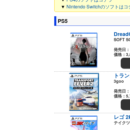
▼
Nintendo Switchのソフトは
PS5
Dread
SOFT S
発売日：
価格：3,
トラン
3goo
発売日：
価格：5,
レゴ 
テイクツ