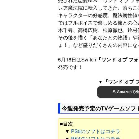
売された恋愛ADV「ワンド オブ 
レア魔法院に転入してきた、落ちこ
キャラクターの好感度、魔法属性値
ではフルボイスで楽しめる彼との心
木千尋、高橋広樹、柿原徹也、鈴村健
その後を描く「あなたとの物語」や
ょ！」など盛りだくさんの内容にな
5月18日はSwitch
『ワンド オブ フォーチュ
発売です！
▼『ワンド オブ フォー
Amazonで
今週発売予定のTVゲームソフ
■目次
▼
PS5のソフトはコチラ
▼
PS4のソフトはコチラ