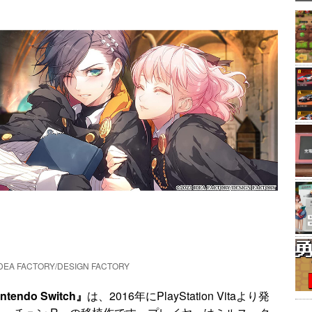
IDEA FACTORY/DESIGN FACTORY
endo Switch』
は、2016年にPlayStation Vitaより発