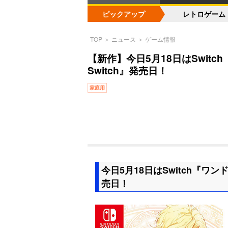
ピックアップ
レトロゲーム
TOP
＞
ニュース
＞
ゲーム情報
【新作】今日5月18日はSwitch『ワ
Switch』発売日！
家庭用
今日5月18日はSwitch『ワンド オ
売日！