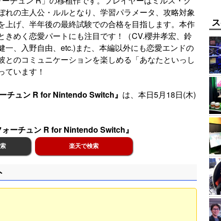
フォーチュン R」の移植作です。プレイヤーはミルス・ク
ぼれの主人公・ルルとなり、学習パラメータ、攻略対象
ス
を上げ、半年後の最終試験での合格を目指します。本作
ときめく恋愛パートにも注目です！（CV.櫻井孝宏、鈴
一、入野自由、etc.)また、本編以外にも恋愛エンドの
彼とのコミュニケーションを楽しめる「あなたといっし
っています！
ン R for Nintendo Switch』
は、本日5月18日(木)
チュン R for Nintendo Switch』
検索
楽天で検索
ト