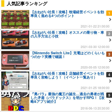
人気記事ランキング
【おねがい社長！攻略】牧場経営イベントを効
1
率良く進める4つのポイント
2021-01-22 21:00:00
【おねがい社長！攻略】オススメの乗り物・車
2
の入手方法と小技
2021-03-30 12:00:00
【Nintendo Switch Lite】充電はどのくらいも
3
つのか？実機で確認！
2020-05-05 12:00:00
【おねがい社長！攻略】店舗経営イベントを効
4
率良く攻略しよう！（イベント一覧あり）
2021-01-25 18:00:00
『勇パラ』最強の魔王の誕生…過去の勇者が残
5
した矛盾（パラドックス）を明かすRPG！【攻
略&アプリ紹介】
2016-06-13 20:30:00