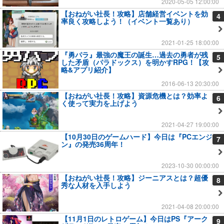
2020-05-05 12:00:00
【おねがい社長！攻略】店舗経営イベントを効
4
率良く攻略しよう！（イベント一覧あり）
2021-01-25 18:00:00
『勇パラ』最強の魔王の誕生…過去の勇者が残
5
した矛盾（パラドックス）を明かすRPG！【攻
略&アプリ紹介】
2016-06-13 20:30:00
【おねがい社長！攻略】資源危機とは？効率よ
6
く使って実力を上げよう
2021-04-27 19:00:00
【10月30日のゲームハード】今日は『PCエンジ
7
ン』の発売36周年！
2023-10-30 00:00:00
【おねがい社長！攻略】ジーニアスとは？超優
8
秀な人材を入手しよう
2021-04-08 20:00:00
【11月1日のレトロゲーム】今日はPS『アーク
9