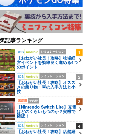
気記事ランキング
シミュレーション
1
iOS
Android
【おねがい社長！攻略】牧場経
営イベントを効率良く進める4つ
のポイント
シミュレーション
2
iOS
Android
【おねがい社長！攻略】オスス
メの乗り物・車の入手方法と小
技
家庭用
その他
3
【Nintendo Switch Lite】充電
はどのくらいもつのか？実機で
確認！
シミュレーション
4
iOS
Android
【おねがい社長！攻略】店舗経