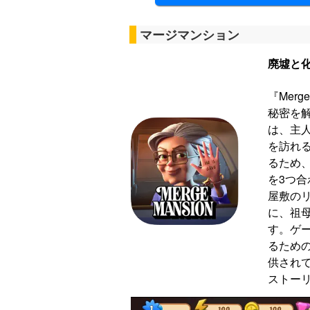
マージマンション
廃墟と
『Mer
秘密を
は、主
を訪れ
るため
を3つ
屋敷の
に、祖
す。ゲ
るため
供され
ストー