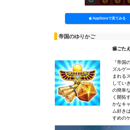
AppStoreで見てみる
帝国のゆりかご
歯ごた
『帝国
ズルゲ
まれる
してい
の簡単
く開拓
かなキ
ム好き
すめの