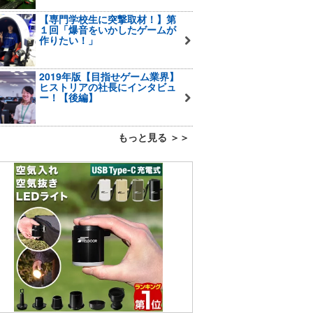
【専門学校生に突撃取材！】第
１回「爆音をいかしたゲームが
作りたい！」
2019年版【目指せゲーム業界】
ヒストリアの社長にインタビュ
ー！【後編】
もっと見る ＞＞