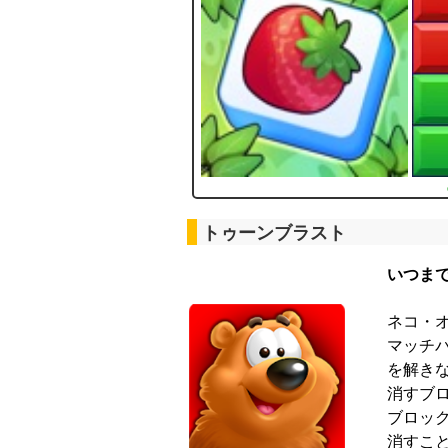
トゥーンブラスト
いつま
ネコ・
マッチ
を解き
消すブ
ブロッ
消すこ