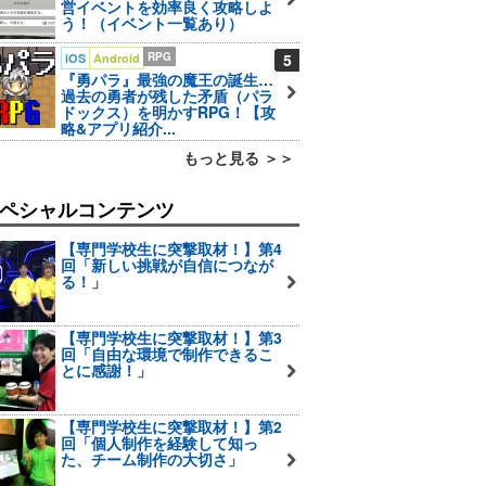
営イベントを効率良く攻略しよ
う！（イベント一覧あり）
RPG
5
iOS
Android
『勇パラ』最強の魔王の誕生…
過去の勇者が残した矛盾（パラ
ドックス）を明かすRPG！【攻
略&アプリ紹介...
もっと見る ＞＞
ペシャルコンテンツ
【専門学校生に突撃取材！】第4
回「新しい挑戦が自信につなが
る！」
【専門学校生に突撃取材！】第3
回「自由な環境で制作できるこ
とに感謝！」
【専門学校生に突撃取材！】第2
回「個人制作を経験して知っ
た、チーム制作の大切さ」