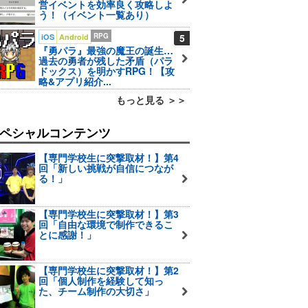
営イベントを効率良く攻略しよ
う！（イベント一覧あり）
RPG
5
iOS
Android
『勇パラ』最強の魔王の誕生…
過去の勇者が残した矛盾（パラ
ドックス）を明かすRPG！【攻
略&アプリ紹介...
もっと見る ＞＞
ペシャルコンテンツ
【専門学校生に突撃取材！】第4
回「新しい挑戦が自信につなが
る！」
【専門学校生に突撃取材！】第3
回「自由な環境で制作できるこ
とに感謝！」
【専門学校生に突撃取材！】第2
回「個人制作を経験して知っ
た、チーム制作の大切さ」