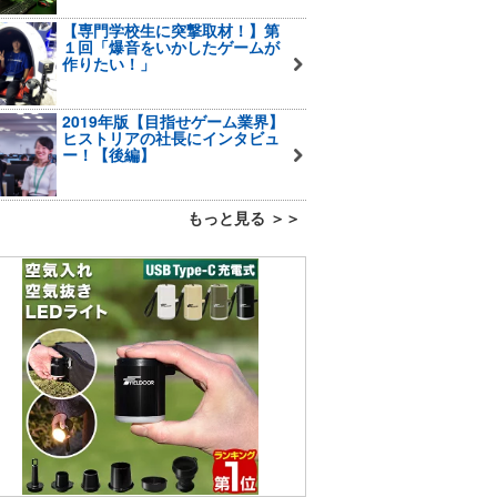
【専門学校生に突撃取材！】第
１回「爆音をいかしたゲームが
作りたい！」
2019年版【目指せゲーム業界】
ヒストリアの社長にインタビュ
ー！【後編】
もっと見る ＞＞