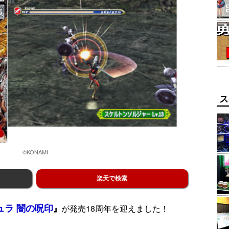
ス
©KONAMI
楽天で検索
ュラ 闇の呪印
』
が発売18周年を迎えました！