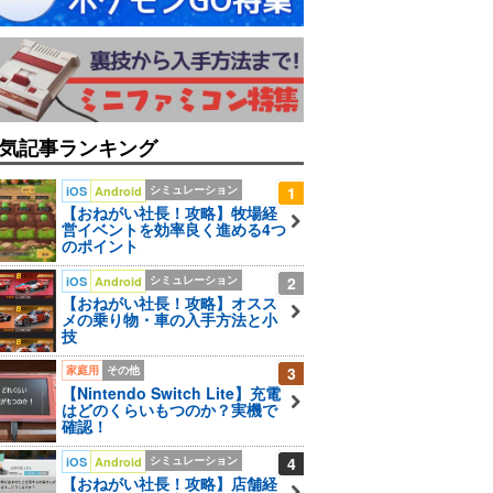
気記事ランキング
シミュレーション
1
iOS
Android
【おねがい社長！攻略】牧場経
営イベントを効率良く進める4つ
のポイント
シミュレーション
2
iOS
Android
【おねがい社長！攻略】オスス
メの乗り物・車の入手方法と小
技
家庭用
その他
3
【Nintendo Switch Lite】充電
はどのくらいもつのか？実機で
確認！
シミュレーション
4
iOS
Android
【おねがい社長！攻略】店舗経