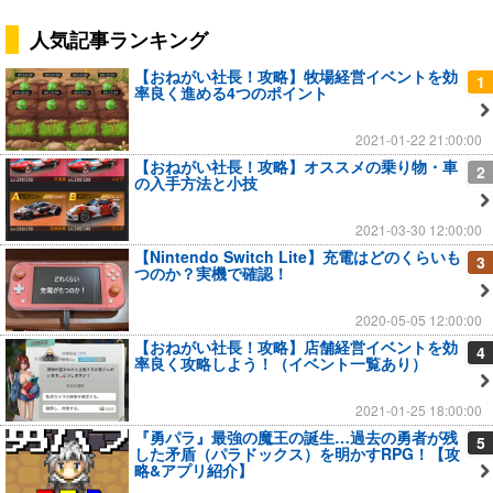
人気記事ランキング
【おねがい社長！攻略】牧場経営イベントを効
1
率良く進める4つのポイント
2021-01-22 21:00:00
【おねがい社長！攻略】オススメの乗り物・車
2
の入手方法と小技
2021-03-30 12:00:00
【Nintendo Switch Lite】充電はどのくらいも
3
つのか？実機で確認！
2020-05-05 12:00:00
【おねがい社長！攻略】店舗経営イベントを効
4
率良く攻略しよう！（イベント一覧あり）
2021-01-25 18:00:00
『勇パラ』最強の魔王の誕生…過去の勇者が残
5
した矛盾（パラドックス）を明かすRPG！【攻
略&アプリ紹介】