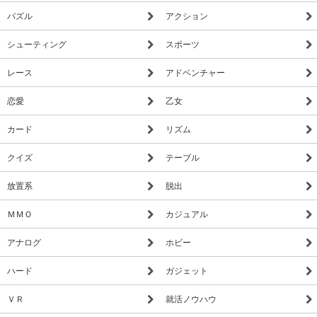
パズル
アクション
シューティング
スポーツ
レース
アドベンチャー
恋愛
乙女
カード
リズム
クイズ
テーブル
放置系
脱出
ＭＭＯ
カジュアル
アナログ
ホビー
ハード
ガジェット
ＶＲ
就活ノウハウ