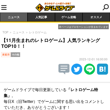
ニュース
人気記事
ゲーム攻略
オススメ
本ページはプロモーションが含まれています
TOP
＞
ニュース
＞
レトロゲーム
【11月生まれのレトロゲーム】人気ランキング
TOP10！！
家庭用
その他
2023-12-01 16:00:00
ゲームドライブで毎日更新している
「レトロゲーム特
集」
。
毎日X（旧Twitter）でゲームに関する思い出をコメントし
ていただき、ありがとうございます！