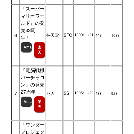
『スーパー
マリオワー
ルド』の発
売33周
6
任天堂
SFC
1990/11/21
443
1083
年！
Amazon
楽
天
『電脳戦機
バーチャロ
ン』の発売
27周年！
7
セガ
SS
1996/11/29
488
928
Amazon
楽
天
『ワンダー
プロジェク