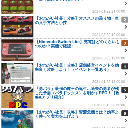
2021-01-22 21:00:00
【おねがい社長！攻略】オススメの乗り物・車
2
の入手方法と小技
2021-03-30 12:00:00
【Nintendo Switch Lite】充電はどのくらいも
3
つのか？実機で確認！
2020-05-05 12:00:00
【おねがい社長！攻略】店舗経営イベントを効
4
率良く攻略しよう！（イベント一覧あり）
2021-01-25 18:00:00
『勇パラ』最強の魔王の誕生…過去の勇者が残
5
した矛盾（パラドックス）を明かすRPG！【攻
略&アプリ紹介】
2016-06-13 20:30:00
【おねがい社長！攻略】資源危機とは？効率よ
6
く使って実力を上げよう