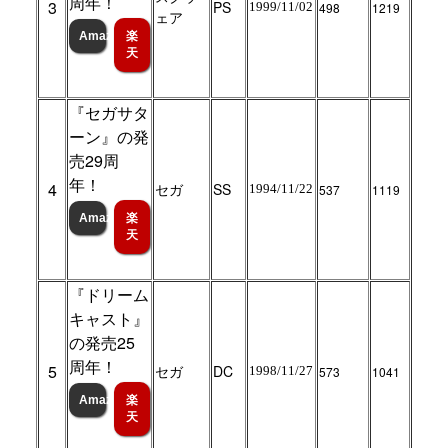
周年！
3
PS
1999/11/02
498
1219
ェア
Amazon
楽
天
『セガサタ
ーン』の発
売29周
年！
4
セガ
SS
1994/11/22
537
1119
Amazon
楽
天
『ドリーム
キャスト』
の発売25
周年！
5
セガ
DC
1998/11/27
573
1041
Amazon
楽
天