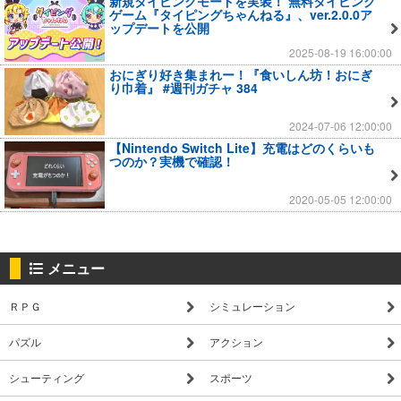
新規タイピングモードを実装！ 無料タイピング
ゲーム『タイピングちゃんねる』、ver.2.0.0ア
ップデートを公開
2025-08-19 16:00:00
おにぎり好き集まれー！『食いしん坊！おにぎ
り巾着』 #週刊ガチャ 384
2024-07-06 12:00:00
【Nintendo Switch Lite】充電はどのくらいも
つのか？実機で確認！
2020-05-05 12:00:00
メニュー
ＲＰＧ
シミュレーション
パズル
アクション
シューティング
スポーツ