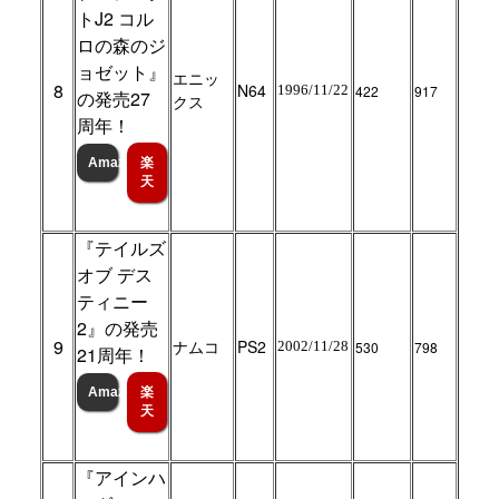
トJ2 コル
ロの森のジ
ョゼット』
エニッ
8
N64
1996/11/22
422
917
の発売27
クス
周年！
Amazon
楽
天
『テイルズ
オブ デス
ティニー
2』の発売
9
ナムコ
PS2
2002/11/28
530
798
21周年！
Amazon
楽
天
『アインハ