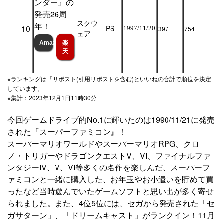
ンダー』の
発売26周
スクウ
年！
10
PS
1997/11/20
397
754
ェア
Amazon
楽
天
※ランキングは「リポスト(引用リポストを含む)といいねの合計で順位を決定
しています。
※集計：2023年12月1日11時30分
今回ゲームドライブ的No.1に輝いたのは1990/11/21に発売
された『スーパーファミコン』！
スーパーマリオワールドやスーパーマリオRPG、クロ
ノ・トリガーやドラゴンクエストV、VI、ファイナルファ
ンタジーIV、V、VI等多くの名作を楽しんだ、スーパーフ
ァミコンと一緒に購入した、お年玉やお小遣いを貯めて買
ったなど当時遊んでいたゲームソフトと思い出が多く寄せ
られました。また、4位5位には、セガから発売された「セ
ガサターン」、「ドリームキャスト」がランクイン！11月