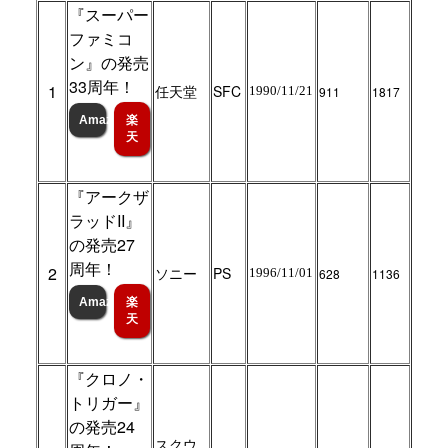
『スーパー
ファミコ
ン』の発売
33周年！
1
任天堂
SFC
1990/11/21
911
1817
Amazon
楽
天
『アークザ
ラッドII』
の発売27
周年！
2
ソニー
PS
1996/11/01
628
1136
Amazon
楽
天
『クロノ・
トリガー』
の発売24
スクウ