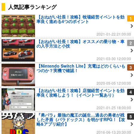
人気記事ランキング
【おねがい社長！攻略】牧場経営イベントを効
1
率良く進める4つのポイント
2021-01-22 21:00:00
【おねがい社長！攻略】オススメの乗り物・車
2
の入手方法と小技
2021-03-30 12:00:00
【Nintendo Switch Lite】充電はどのくらいも
3
つのか？実機で確認！
2020-05-05 12:00:00
【おねがい社長！攻略】店舗経営イベントを効
4
率良く攻略しよう！（イベント一覧あり）
2021-01-25 18:00:00
『勇パラ』最強の魔王の誕生…過去の勇者が残
5
した矛盾（パラドックス）を明かすRPG！【攻
略&アプリ紹介】
2016-06-13 20:30:00