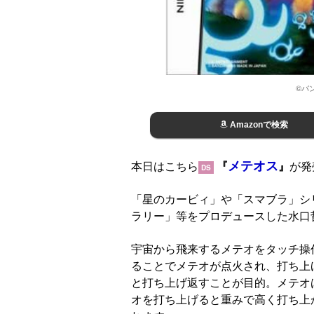
©バ
Amazonで検索
メテオス
本日はこちら
『
』
が発
DS
「星のカービィ」や「スマブラ」シ
ラリー」等をプロデュースした水口
宇宙から飛来するメテオをタッチ操
ることでメテオが点火され、打ち上
と打ち上げ返すことが目的。メテオ
オを打ち上げると重みで高く打ち上