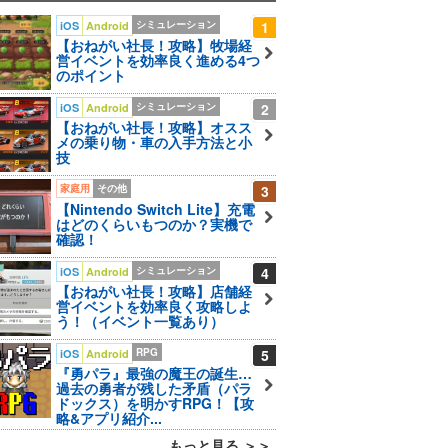
シミュレーション
1
iOS
Android
【おねがい社長！攻略】牧場経
営イベントを効率良く進める4つ
のポイント
シミュレーション
2
iOS
Android
【おねがい社長！攻略】オスス
メの乗り物・車の入手方法と小
技
家庭用
その他
3
【Nintendo Switch Lite】充電
はどのくらいもつのか？実機で
確認！
シミュレーション
4
iOS
Android
【おねがい社長！攻略】店舗経
営イベントを効率良く攻略しよ
う！（イベント一覧あり）
RPG
5
iOS
Android
『勇パラ』最強の魔王の誕生…
過去の勇者が残した矛盾（パラ
ドックス）を明かすRPG！【攻
略&アプリ紹介...
もっと見る ＞＞