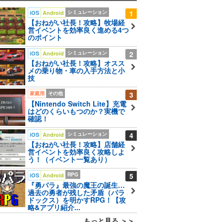
シミュレーション
1
iOS
Android
【おねがい社長！攻略】牧場経
営イベントを効率良く進める4つ
のポイント
シミュレーション
2
iOS
Android
【おねがい社長！攻略】オスス
メの乗り物・車の入手方法と小
技
家庭用
その他
3
【Nintendo Switch Lite】充電
はどのくらいもつのか？実機で
確認！
シミュレーション
4
iOS
Android
【おねがい社長！攻略】店舗経
営イベントを効率良く攻略しよ
う！（イベント一覧あり）
RPG
5
iOS
Android
『勇パラ』最強の魔王の誕生…
過去の勇者が残した矛盾（パラ
ドックス）を明かすRPG！【攻
略&アプリ紹介...
もっと見る ＞＞