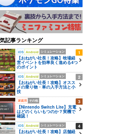
気記事ランキング
シミュレーション
1
iOS
Android
【おねがい社長！攻略】牧場経
営イベントを効率良く進める4つ
のポイント
シミュレーション
2
iOS
Android
【おねがい社長！攻略】オスス
メの乗り物・車の入手方法と小
技
家庭用
その他
3
【Nintendo Switch Lite】充電
はどのくらいもつのか？実機で
確認！
シミュレーション
4
iOS
Android
【おねがい社長！攻略】店舗経