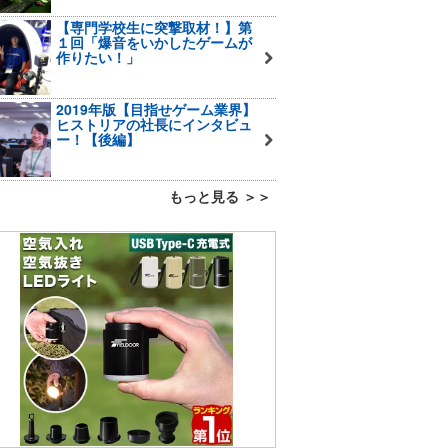
【専門学校生に突撃取材！】第
１回「爆音をいかしたゲームが
作りたい！」
2019年版【目指せゲーム業界】
ヒストリアの社長にインタビュ
ー！【後編】
もっと見る ＞＞