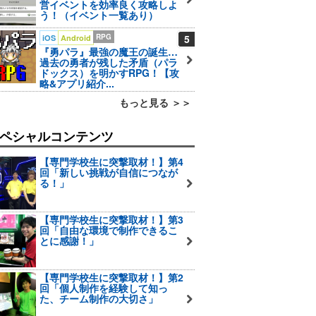
営イベントを効率良く攻略しよ
う！（イベント一覧あり）
RPG
5
iOS
Android
『勇パラ』最強の魔王の誕生…
過去の勇者が残した矛盾（パラ
ドックス）を明かすRPG！【攻
略&アプリ紹介...
もっと見る ＞＞
ペシャルコンテンツ
【専門学校生に突撃取材！】第4
回「新しい挑戦が自信につなが
る！」
【専門学校生に突撃取材！】第3
回「自由な環境で制作できるこ
とに感謝！」
【専門学校生に突撃取材！】第2
回「個人制作を経験して知っ
た、チーム制作の大切さ」