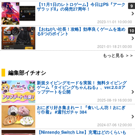
【11月1日のレトロゲーム】今日はPS『アーク
9
ザラッドII』の発売27周年！
2023-11-01 10:00:00
【おねがい社長！攻略】効率良くゲームを進め
10
る5つのポイント
2021-01-18 21:00:00
もっと見る ＞＞
編集部イチオシ
新規タイピングモードを実装！ 無料タイピング
ゲーム『タイピングちゃんねる』、ver.2.0.0ア
ップデートを公開
2025-08-19 16:00:00
おにぎり好き集まれー！『食いしん坊！おにぎ
り巾着』 #週刊ガチャ 384
2024-07-06 12:00:00
【Nintendo Switch Lite】充電はどのくらいも