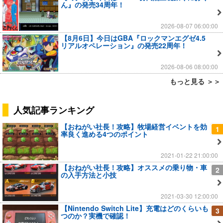
ん』の発売34周年！
2026-08-07 06:00:00
【8月6日】今日はGBA『ロックマンエグゼ4.5
リアルオペレーション』の発売22周年！
2026-08-06 08:00:00
もっと見る ＞＞
人気記事ランキング
【おねがい社長！攻略】牧場経営イベントを効
1
率良く進める4つのポイント
2021-01-22 21:00:00
【おねがい社長！攻略】オススメの乗り物・車
2
の入手方法と小技
2021-03-30 12:00:00
【Nintendo Switch Lite】充電はどのくらいも
3
つのか？実機で確認！