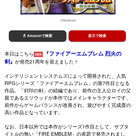
©Nintendo
Amazonで検索
楽天で検索
ファイアーエムブレム 烈火の
本日はこちら
『
GBA
剣
』
が発売21周年を迎えました！
インテリジェントシステムズによって開発された、人気
RPGシリーズ「ファイアーエムブレム」の第7作目となる
作品。「封印の剣」の続編であり、前作の主人公ロイの父
親であるエリウッドが本作ではメインキャラクターです。
前作からゲームバランスが改善され、遊びやすく完成度の
高い作品となっています。
なお、日本以外では本作がシリーズ1作目として、サブタ
イトルの無い「FIRE EMBLEM」の表題で発売されまし