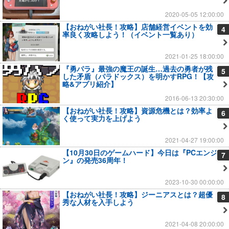
2020-05-05 12:00:00
【おねがい社長！攻略】店舗経営イベントを効
4
率良く攻略しよう！（イベント一覧あり）
2021-01-25 18:00:00
『勇パラ』最強の魔王の誕生…過去の勇者が残
5
した矛盾（パラドックス）を明かすRPG！【攻
略&アプリ紹介】
2016-06-13 20:30:00
【おねがい社長！攻略】資源危機とは？効率よ
6
く使って実力を上げよう
2021-04-27 19:00:00
【10月30日のゲームハード】今日は『PCエンジ
7
ン』の発売36周年！
2023-10-30 00:00:00
【おねがい社長！攻略】ジーニアスとは？超優
8
秀な人材を入手しよう
2021-04-08 20:00:00